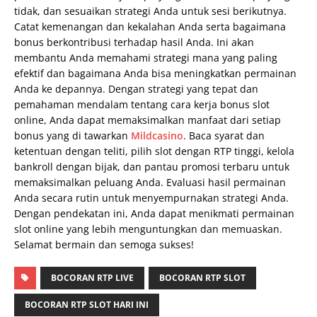
tidak, dan sesuaikan strategi Anda untuk sesi berikutnya.
Catat kemenangan dan kekalahan Anda serta bagaimana
bonus berkontribusi terhadap hasil Anda. Ini akan
membantu Anda memahami strategi mana yang paling
efektif dan bagaimana Anda bisa meningkatkan permainan
Anda ke depannya. Dengan strategi yang tepat dan
pemahaman mendalam tentang cara kerja bonus slot
online, Anda dapat memaksimalkan manfaat dari setiap
bonus yang di tawarkan
M
ildcasino
. Baca syarat dan
ketentuan dengan teliti, pilih slot dengan RTP tinggi, kelola
bankroll dengan bijak, dan pantau promosi terbaru untuk
memaksimalkan peluang Anda. Evaluasi hasil permainan
Anda secara rutin untuk menyempurnakan strategi Anda.
Dengan pendekatan ini, Anda dapat menikmati permainan
slot online yang lebih menguntungkan dan memuaskan.
Selamat bermain dan semoga sukses!
BOCORAN RTP LIVE
BOCORAN RTP SLOT
BOCORAN RTP SLOT HARI INI