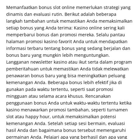
Memanfaatkan bonus slot online memerlukan strategi yang
dinamis dan evaluasi rutin. Berikut adalah beberapa
langkah tambahan untuk memastikan Anda memaksimalkan
setiap bonus yang Anda terima: Kasino online sering kali
memperbarui bonus dan promosi mereka. Selalu pantau
halaman promosi kasino favorit Anda untuk mendapatkan
informasi terbaru tentang bonus yang sedang berjalan dan
bonus baru yang mungkin lebih menguntungkan.
Langganan newsletter kasino atau ikut serta dalam program
pemberitahuan untuk memastikan Anda tidak melewatkan
penawaran bonus baru yang bisa meningkatkan peluang
kemenangan Anda. Beberapa bonus lebih efektif jika di
gunakan pada waktu tertentu, seperti saat promosi
mingguan atau selama acara khusus. Rencanakan
penggunaan bonus Anda untuk waktu-waktu tertentu ketika
kasino menawarkan promosi tambahan, seperti turnamen
slot atau happy hour, untuk memaksimalkan potensi
kemenangan Anda. Setelah setiap sesi bermain, evaluasi
hasil Anda dan bagaimana bonus tersebut memengaruhi
permainan Anda. Pelajari apa yang berhasil dan apa yang