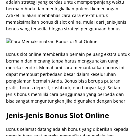
adalah strategi yang cerdas untuk memperpanjang waktu
bermain Anda dan meningkatkan potensi kemenangan.
Artikel ini akan membahas cara-cara efektif untuk
memaksimalkan bonus di slot online, mulai dari jenis-jenis
bonus yang tersedia hingga strategi penggunaan bonus.
Bonus slot online memberikan pemain peluang ekstra untuk
bermain dan menang tanpa harus menggunakan uang
mereka sendiri. Memahami cara memanfaatkan bonus ini
dapat membuat perbedaan besar dalam keseluruhan
pengalaman bermain Anda. Bonus bisa berupa putaran
gratis, bonus deposit, cashback, dan banyak lagi. Setiap
jenis bonus memiliki cara penggunaan yang berbeda dan
bisa sangat menguntungkan jika digunakan dengan benar.
Jenis-Jenis Bonus Slot Online
Bonus selamat datang adalah bonus yang diberikan kepada
pemain baru saat mereka mendaftar dan melakukan