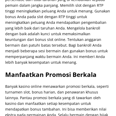
pemain dalam jangka panjang. Memilih slot dengan RTP
tinggi meningkatkan peluang Anda untuk menang. Gunakan
bonus Anda pada slot dengan RTP tinggi untuk
meningkatkan peluang Anda mendapatkan pengembalian
yang lebih baik dari taruhan Anda. Mengelola bankroll
dengan baik adalah kunci untuk memaksimalkan
keuntungan dari bonus slot online. Tentukan anggaran
bermain dan patuhi batas tersebut. Bagi bankroll Anda
menjadi beberapa sesi bermain dan gunakan bonus untuk
memperpanjang waktu bermain Anda. Ini memberi Anda
lebih banyak kesempatan untuk menang.
Manfaatkan Promosi Berkala
Banyak kasino online menawarkan promosi berkala, seperti
turnamen slot, bonus harian, dan penawaran khusus
lainnya. Pantau promosi berkala yang di tawarkan oleh
kasino dan manfaatkan setiap kesempatan untuk
mendapatkan bonus tambahan. Ini bisa memberikan nilai
ekstra pada permainan Anda. Selalu bermain dengan bijak