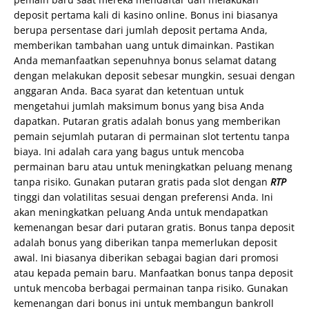
deposit pertama kali di kasino online. Bonus ini biasanya
berupa persentase dari jumlah deposit pertama Anda,
memberikan tambahan uang untuk dimainkan. Pastikan
Anda memanfaatkan sepenuhnya bonus selamat datang
dengan melakukan deposit sebesar mungkin, sesuai dengan
anggaran Anda. Baca syarat dan ketentuan untuk
mengetahui jumlah maksimum bonus yang bisa Anda
dapatkan. Putaran gratis adalah bonus yang memberikan
pemain sejumlah putaran di permainan slot tertentu tanpa
biaya. Ini adalah cara yang bagus untuk mencoba
permainan baru atau untuk meningkatkan peluang menang
tanpa risiko. Gunakan putaran gratis pada slot dengan
RTP
tinggi dan volatilitas sesuai dengan preferensi Anda. Ini
akan meningkatkan peluang Anda untuk mendapatkan
kemenangan besar dari putaran gratis. Bonus tanpa deposit
adalah bonus yang diberikan tanpa memerlukan deposit
awal. Ini biasanya diberikan sebagai bagian dari promosi
atau kepada pemain baru. Manfaatkan bonus tanpa deposit
untuk mencoba berbagai permainan tanpa risiko. Gunakan
kemenangan dari bonus ini untuk membangun bankroll