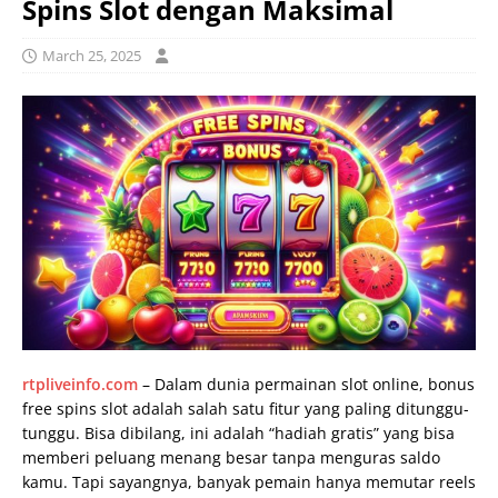
Spins Slot dengan Maksimal
March 25, 2025
rtpliveinfo.com
– Dalam dunia permainan slot online, bonus
free spins slot adalah salah satu fitur yang paling ditunggu-
tunggu. Bisa dibilang, ini adalah “hadiah gratis” yang bisa
memberi peluang menang besar tanpa menguras saldo
kamu. Tapi sayangnya, banyak pemain hanya memutar reels