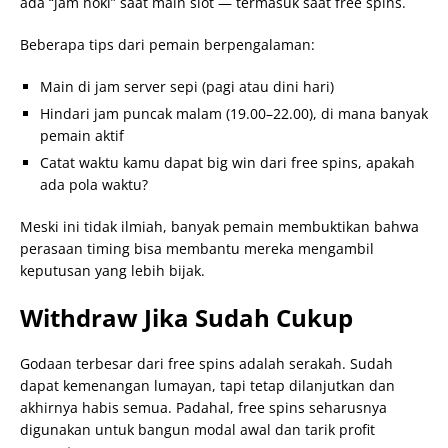
ada “jam hoki” saat main slot — termasuk saat free spins.
Beberapa tips dari pemain berpengalaman:
Main di jam server sepi (pagi atau dini hari)
Hindari jam puncak malam (19.00–22.00), di mana banyak
pemain aktif
Catat waktu kamu dapat big win dari free spins, apakah
ada pola waktu?
Meski ini tidak ilmiah, banyak pemain membuktikan bahwa
perasaan timing bisa membantu mereka mengambil
keputusan yang lebih bijak.
Withdraw Jika Sudah Cukup
Godaan terbesar dari free spins adalah serakah. Sudah
dapat kemenangan lumayan, tapi tetap dilanjutkan dan
akhirnya habis semua. Padahal, free spins seharusnya
digunakan untuk bangun modal awal dan tarik profit