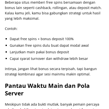
Beberapa situs memberi free spins bersamaan dengan
bonus lain seperti cashback, rollingan, atau deposit match.
Kalau kamu jeli, kamu bisa gabungkan strategi untuk hasil
yang lebih maksimal.
Contoh:
Dapat free spins + bonus deposit 100%
Gunakan free spins dulu buat dapat modal awal
Lanjutkan main pakai bonus deposit
Capai syarat turnover dan withdraw lebih besar
Intinya, jangan lihat bonus secara terpisah, tapi bangun
strategi kombinasi agar sesi mainmu makin optimal.
Pantau Waktu Main dan Pola
Server
Meskipun tidak ada bukti mutlak, banyak pemain percaya