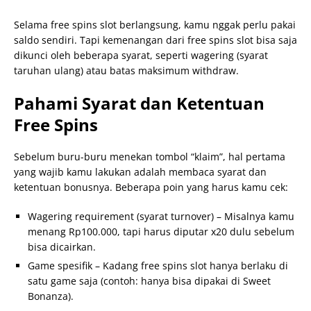
Selama free spins slot berlangsung, kamu nggak perlu pakai
saldo sendiri. Tapi kemenangan dari free spins slot bisa saja
dikunci oleh beberapa syarat, seperti wagering (syarat
taruhan ulang) atau batas maksimum withdraw.
Pahami Syarat dan Ketentuan
Free Spins
Sebelum buru-buru menekan tombol “klaim”, hal pertama
yang wajib kamu lakukan adalah membaca syarat dan
ketentuan bonusnya. Beberapa poin yang harus kamu cek:
Wagering requirement (syarat turnover) – Misalnya kamu
menang Rp100.000, tapi harus diputar x20 dulu sebelum
bisa dicairkan.
Game spesifik – Kadang free spins slot hanya berlaku di
satu game saja (contoh: hanya bisa dipakai di Sweet
Bonanza).