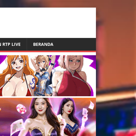
 RTP LIVE
BERANDA