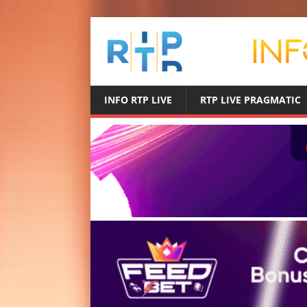
INFO RTP LIVE
RTP LIVE PRAGMATIC