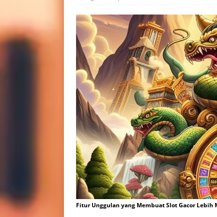
Fitur Unggulan yang Membuat Slot Gacor Lebi