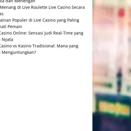
la dan Menengah
Menang di Live Roulette Live Casino Secara
as
inan Populer di Live Casino yang Paling
nati Pemain
Casino Online: Sensasi Judi Real-Time yang
h Nyata
Casino vs Kasino Tradisional: Mana yang
h Menguntungkan?