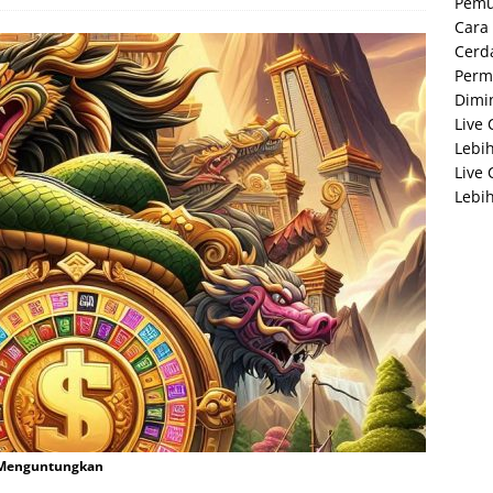
Pemu
Cara 
Cerd
Perma
Dimi
Live 
Lebi
Live 
Lebi
h Menguntungkan