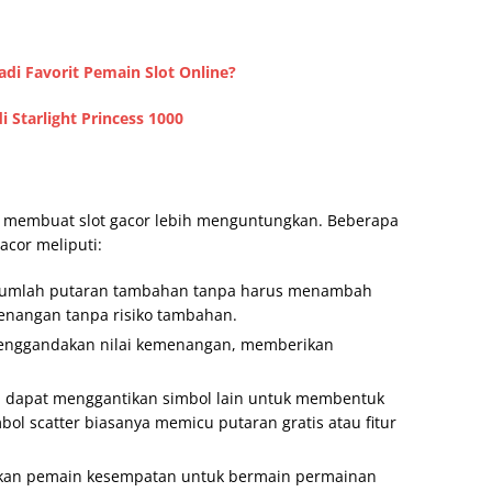
di Favorit Pemain Slot Online?
Starlight Princess 1000
g membuat slot gacor lebih menguntungkan. Beberapa
acor meliputi:
jumlah putaran tambahan tanpa harus menambah
enangan tanpa risiko tambahan.
menggandakan nilai kemenangan, memberikan
d dapat menggantikan simbol lain untuk membentuk
l scatter biasanya memicu putaran gratis atau fitur
ikan pemain kesempatan untuk bermain permainan