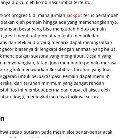
nya dipicu oleh kombinasi simbol tertentu.
ackpot progresif, di mana jumlah
jackpot
terus bertambah
empatkan oleh pemain hingga ada yang memenangkannya.
emenangan besar yang bisa mengubah hidup pemain
progresif membuat permainan lebih menarik dan
rafis dan efek audio yang menarik dapat meningkatkan
t gacor biasanya di lengkapi dengan animasi yang halus,
uk menciptakan suasana yang menghibur. Desain yang
ih menyenangkan, tetapi juga membantu pemain merasa
sering kali menawarkan fleksibilitas taruhan yang luas,
garan untuk berpartisipasi. Pemain dapat memilih
ereka, dari taruhan minimum yang sangat rendah
sibilitas ini membuat permainan dapat di akses oleh
han tinggi, meningkatkan daya tariknya secara
an
wa setiap putaran pada mesin slot benar-benar acak