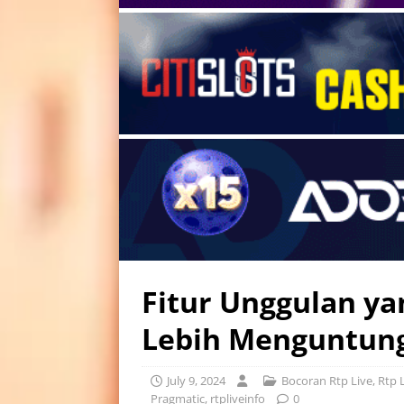
Fitur Unggulan y
Lebih Menguntun
July 9, 2024
Bocoran Rtp Live
,
Rtp 
Pragmatic
,
rtpliveinfo
0