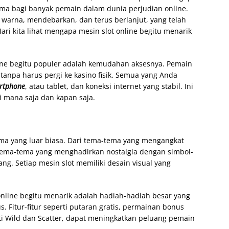
tama bagi banyak pemain dalam dunia perjudian online.
 warna, mendebarkan, dan terus berlanjut, yang telah
ari kita lihat mengapa mesin slot online begitu menarik
ine begitu populer adalah kemudahan aksesnya. Pemain
 tanpa harus pergi ke kasino fisik. Semua yang Anda
rtphone
, atau tablet, dan koneksi internet yang stabil. Ini
mana saja dan kapan saja.
ma yang luar biasa. Dari tema-tema yang mengangkat
a tema-tema yang menghadirkan nostalgia dengan simbol-
ng. Setiap mesin slot memiliki desain visual yang
online begitu menarik adalah hadiah-hadiah besar yang
s. Fitur-fitur seperti putaran gratis, permainan bonus
rti Wild dan Scatter, dapat meningkatkan peluang pemain