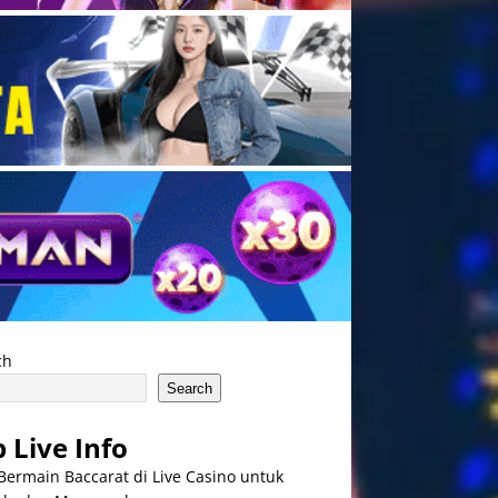
ch
Search
 Live Info
Bermain Baccarat di Live Casino untuk