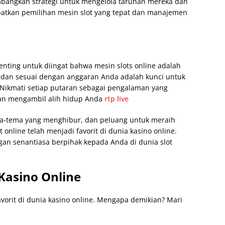
ngkan strategi untuk mengelola taruhan mereka dan
batkan pemilihan mesin slot yang tepat dan manajemen
nting untuk diingat bahwa mesin slots online adalah
 dan sesuai dengan anggaran Anda adalah kunci untuk
ikmati setiap putaran sebagai pengalaman yang
an mengambil alih hidup Anda
rtp live
ma-tema yang menghibur, dan peluang untuk meraih
 online telah menjadi favorit di dunia kasino online.
an senantiasa berpihak kepada Anda di dunia slot
 Kasino Online
 favorit di dunia kasino online. Mengapa demikian? Mari