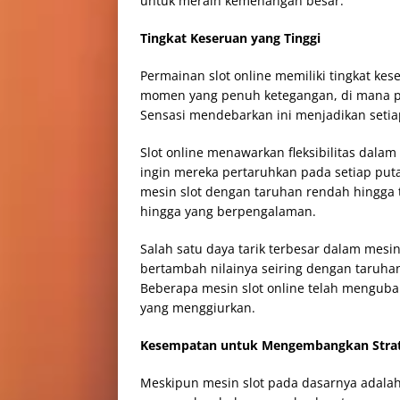
untuk meraih kemenangan besar.
Tingkat Keseruan yang Tinggi
Permainan slot online memiliki tingkat kes
momen yang penuh ketegangan, di mana p
Sensasi mendebarkan ini menjadikan setia
Slot online menawarkan fleksibilitas dala
ingin mereka pertaruhkan pada setiap put
mesin slot dengan taruhan rendah hingga 
hingga yang berpengalaman.
Salah satu daya tarik terbesar dalam mesin 
bertambah nilainya seiring dengan taruha
Beberapa mesin slot online telah mengub
yang menggiurkan.
Kesempatan untuk Mengembangkan Strat
Meskipun mesin slot pada dasarnya adal