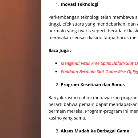
Inovasi Teknologi
Perkembangan teknologi telah membawa slot 
tinggi, efek suara yang mendebarkan, da
bermain yang nyaris seperti berada di kasin
merasakan sensasi kasino tanpa harus me
Baca Juga :
Mengenal Fitur Free Spins Dalam Slot O
Panduan Bermain Slot Game Rise Of Eg
Program Kesetiaan dan Bonus
Banyak kasino online menawarkan program 
berarti bahwa pemain dapat mendapatkan 
bermain mereka. Program-program ini menc
kasino yang sama.
Akses Mudah ke Berbagai Game