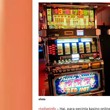
slots
rtpliveinfo
– Hai, para pecinta kasino onlin