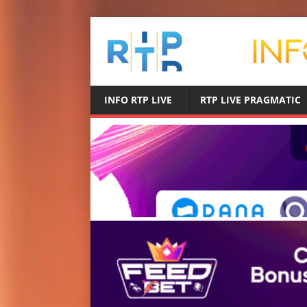
INFO RTP LIVE
RTP LIVE PRAGMATIC