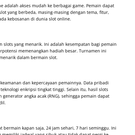
line adalah akses mudah ke berbagai game. Pemain dapat
slot yang berbeda, masing-masing dengan tema, fitur,
ada kebosanan di dunia slot online.
 slots yang menarik. Ini adalah kesempatan bagi pemain
erpotensi memenangkan hadiah besar. Turnamen ini
menarik dalam bermain slot.
 keamanan dan kepercayaan pemainnya. Data pribadi
nologi enkripsi tingkat tinggi. Selain itu, hasil slots
n generator angka acak (RNG), sehingga pemain dapat
il.
at bermain kapan saja, 24 jam sehari, 7 hari seminggu. Ini
memiliki jadwal yang sibuk atau tidak dapat pergi ke