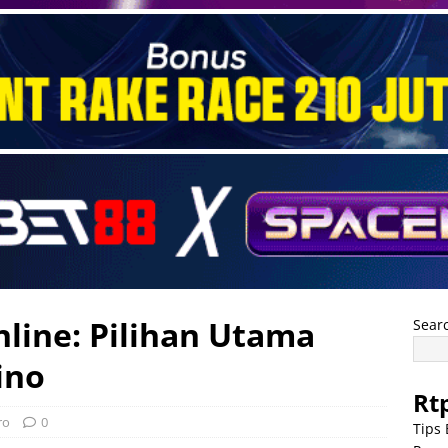
nline: Pilihan Utama
Sear
ino
Rtp
ro
0
Tips 