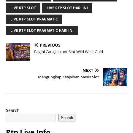
LIVE RTP SLOT
LIVE RTP SLOT HARI INI
LIVE RTP SLOT PRAGMATIC
LIVE RTP SLOT PRAGMATIC HARI INI
PREVIOUS
Begini Cara Jackpot Slot Wild West Gold
NEXT
Mengungkap Keajaiban Mesin Slot
Search
Search
Rtp Live Info