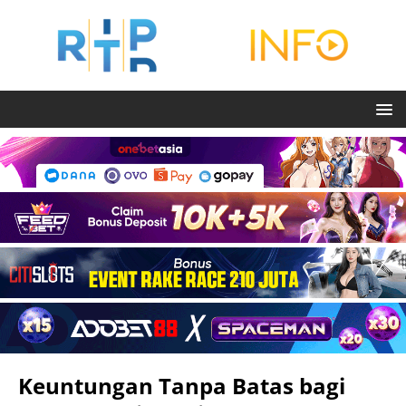
Keuntungan Tanpa Batas bagi