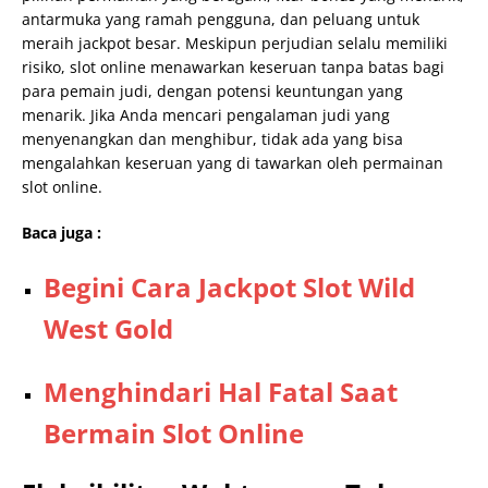
antarmuka yang ramah pengguna, dan peluang untuk
meraih jackpot besar. Meskipun perjudian selalu memiliki
risiko, slot online menawarkan keseruan tanpa batas bagi
para pemain judi, dengan potensi keuntungan yang
menarik. Jika Anda mencari pengalaman judi yang
menyenangkan dan menghibur, tidak ada yang bisa
mengalahkan keseruan yang di tawarkan oleh permainan
slot online.
Baca juga :
Begini Cara Jackpot Slot Wild
West Gold
Menghindari Hal Fatal Saat
Bermain Slot Online