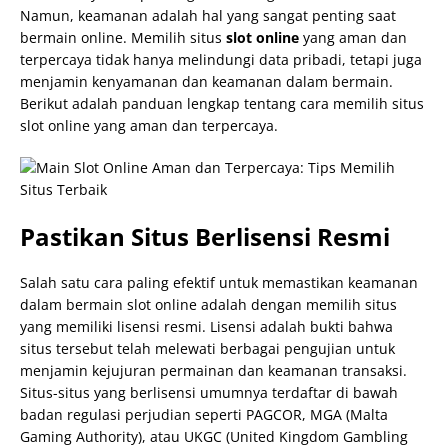
Namun, keamanan adalah hal yang sangat penting saat
bermain online. Memilih situs
slot online
yang aman dan
terpercaya tidak hanya melindungi data pribadi, tetapi juga
menjamin kenyamanan dan keamanan dalam bermain.
Berikut adalah panduan lengkap tentang cara memilih situs
slot online yang aman dan terpercaya.
Pastikan Situs Berlisensi Resmi
Salah satu cara paling efektif untuk memastikan keamanan
dalam bermain slot online adalah dengan memilih situs
yang memiliki lisensi resmi. Lisensi adalah bukti bahwa
situs tersebut telah melewati berbagai pengujian untuk
menjamin kejujuran permainan dan keamanan transaksi.
Situs-situs yang berlisensi umumnya terdaftar di bawah
badan regulasi perjudian seperti PAGCOR, MGA (Malta
Gaming Authority), atau UKGC (United Kingdom Gambling