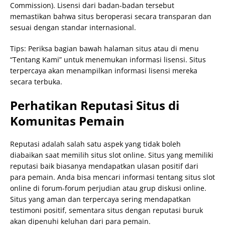
Commission). Lisensi dari badan-badan tersebut
memastikan bahwa situs beroperasi secara transparan dan
sesuai dengan standar internasional.
Tips: Periksa bagian bawah halaman situs atau di menu
“Tentang Kami” untuk menemukan informasi lisensi. Situs
terpercaya akan menampilkan informasi lisensi mereka
secara terbuka.
Perhatikan Reputasi Situs di
Komunitas Pemain
Reputasi adalah salah satu aspek yang tidak boleh
diabaikan saat memilih situs slot online. Situs yang memiliki
reputasi baik biasanya mendapatkan ulasan positif dari
para pemain. Anda bisa mencari informasi tentang situs slot
online di forum-forum perjudian atau grup diskusi online.
Situs yang aman dan terpercaya sering mendapatkan
testimoni positif, sementara situs dengan reputasi buruk
akan dipenuhi keluhan dari para pemain.