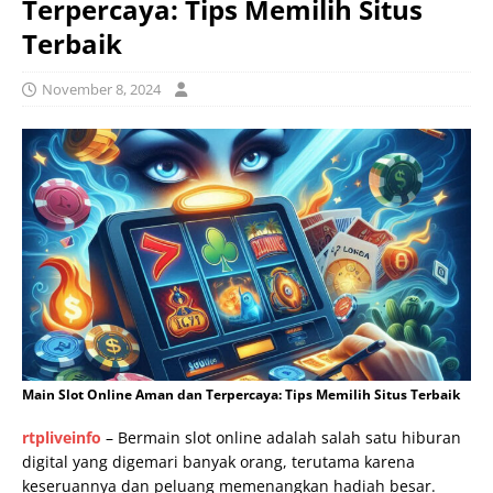
Terpercaya: Tips Memilih Situs
Terbaik
November 8, 2024
Main Slot Online Aman dan Terpercaya: Tips Memilih Situs Terbaik
rtpliveinfo
– Bermain slot online adalah salah satu hiburan
digital yang digemari banyak orang, terutama karena
keseruannya dan peluang memenangkan hadiah besar.