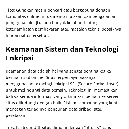
Tips: Gunakan mesin pencari atau bergabung dengan
komunitas online untuk mencari ulasan dan pengalaman
pengguna lain. Jika ada banyak keluhan tentang
keterlambatan pembayaran atau masalah teknis, sebaiknya
hindari situs tersebut.
Keamanan Sistem dan Teknologi
Enkripsi
Keamanan data adalah hal yang sangat penting ketika
bermain slot online. Situs terpercaya biasanya
menggunakan teknologi enkripsi SSL (Secure Socket Layer)
untuk melindungi data pemain. Teknologi ini memastikan
bahwa semua informasi yang dikirimkan pemain ke server
situs dilindungi dengan baik. Sistem keamanan yang kuat
mencegah terjadinya pencurian data pribadi atau
peretasan.
Tips: Pastikan URL situs dimulai dengan “https://” yang