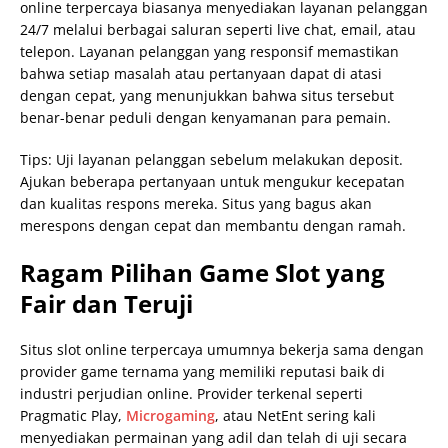
online terpercaya biasanya menyediakan layanan pelanggan
24/7 melalui berbagai saluran seperti live chat, email, atau
telepon. Layanan pelanggan yang responsif memastikan
bahwa setiap masalah atau pertanyaan dapat di atasi
dengan cepat, yang menunjukkan bahwa situs tersebut
benar-benar peduli dengan kenyamanan para pemain.
Tips: Uji layanan pelanggan sebelum melakukan deposit.
Ajukan beberapa pertanyaan untuk mengukur kecepatan
dan kualitas respons mereka. Situs yang bagus akan
merespons dengan cepat dan membantu dengan ramah.
Ragam Pilihan Game Slot yang
Fair dan Teruji
Situs slot online terpercaya umumnya bekerja sama dengan
provider game ternama yang memiliki reputasi baik di
industri perjudian online. Provider terkenal seperti
Pragmatic Play,
Microgaming
, atau NetEnt sering kali
menyediakan permainan yang adil dan telah di uji secara