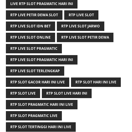
LIVE RTP SLOT PRAGMATIC HARI INI
RTP LIVE PETIR DEWA SLOT
RTP LIVE SLOT
RTP LIVE SLOT IDN BET
RTP LIVE SLOT JARWO
RTP LIVE SLOT ONLINE
RTP LIVE SLOT PETIR DEWA
RTP LIVE SLOT PRAGMATIC
RTP LIVE SLOT PRAGMATIC HARI INI
RTP LIVE SLOT TERLENGKAP
RTP SLOT GACOR HARI INI LIVE
RTP SLOT HARI INI LIVE
RTP SLOT LIVE
RTP SLOT LIVE HARI INI
RTP SLOT PRAGMATIC HARI INI LIVE
RTP SLOT PRAGMATIC LIVE
RTP SLOT TERTINGGI HARI INI LIVE