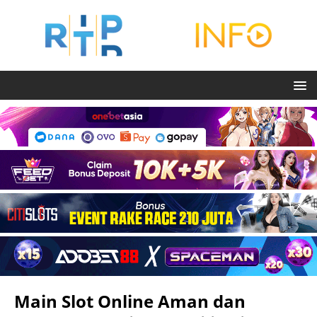
Main Slot Online Aman dan