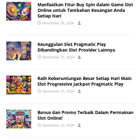
Manfaatkan Fitur Buy Spin dalam Game Slot
Online untuk Tambahan Keuangan Anda
Setiap Hari
November 26, 2024
Keunggulan Slot Pragmatic Play
Dibandingkan Slot Provider Lainnya
November 25, 2024
Raih Keberuntungan Besar Setiap Hari Main
Slot Progressive Jackpot Pragmatic Play
November 23, 2024
Bonus dan Promo Terbaik Dalam Permainan
Slot Online!
November 22, 2024