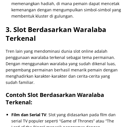
memenangkan hadiah, di mana pemain dapat mencetak
kemenangan dengan mengumpulkan simbol-simbol yang
membentuk kluster di gulungan.
3. Slot Berdasarkan Waralaba
Terkenal
Tren lain yang mendominasi dunia slot online adalah
penggunaan waralaba terkenal sebagai tema permainan.
Dengan menggunakan waralaba yang sudah dikenal luas,
pengembang permainan berhasil menarik pemain dengan
menghadirkan karakter-karakter dan cerita-cerita yang
sudah familiar.
Contoh Slot Berdasarkan Waralaba
Terkenal:
Film dan Serial TV
: Slot yang didasarkan pada film dan
serial TV populer seperti “Game of Thrones” atau “The