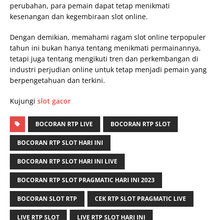
perubahan, para pemain dapat tetap menikmati
kesenangan dan kegembiraan slot online.
Dengan demikian, memahami ragam slot online terpopuler
tahun ini bukan hanya tentang menikmati permainannya,
tetapi juga tentang mengikuti tren dan perkembangan di
industri perjudian online untuk tetap menjadi pemain yang
berpengetahuan dan terkini.
Kujungi
slot gacor
BOCORAN RTP LIVE
BOCORAN RTP SLOT
BOCORAN RTP SLOT HARI INI
BOCORAN RTP SLOT HARI INI LIVE
BOCORAN RTP SLOT PRAGMATIC HARI INI 2023
BOCORAN SLOT RTP
CEK RTP SLOT PRAGMATIC LIVE
LIVE RTP SLOT
LIVE RTP SLOT HARI INI