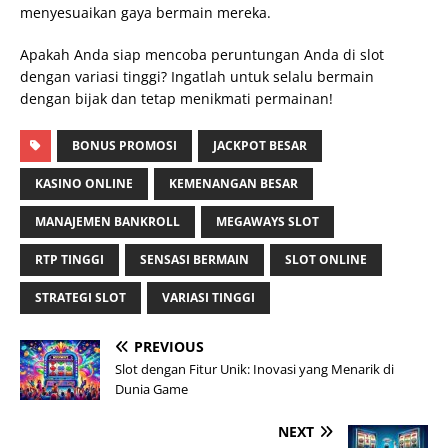
menyesuaikan gaya bermain mereka.
Apakah Anda siap mencoba peruntungan Anda di slot
dengan variasi tinggi? Ingatlah untuk selalu bermain
dengan bijak dan tetap menikmati permainan!
BONUS PROMOSI
JACKPOT BESAR
KASINO ONLINE
KEMENANGAN BESAR
MANAJEMEN BANKROLL
MEGAWAYS SLOT
RTP TINGGI
SENSASI BERMAIN
SLOT ONLINE
STRATEGI SLOT
VARIASI TINGGI
PREVIOUS
Slot dengan Fitur Unik: Inovasi yang Menarik di
Dunia Game
NEXT