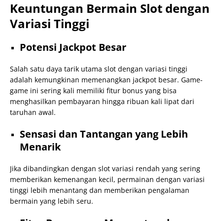
Keuntungan Bermain Slot dengan
Variasi Tinggi
Potensi Jackpot Besar
Salah satu daya tarik utama slot dengan variasi tinggi
adalah kemungkinan memenangkan jackpot besar. Game-
game ini sering kali memiliki fitur bonus yang bisa
menghasilkan pembayaran hingga ribuan kali lipat dari
taruhan awal.
Sensasi dan Tantangan yang Lebih
Menarik
Jika dibandingkan dengan slot variasi rendah yang sering
memberikan kemenangan kecil, permainan dengan variasi
tinggi lebih menantang dan memberikan pengalaman
bermain yang lebih seru.