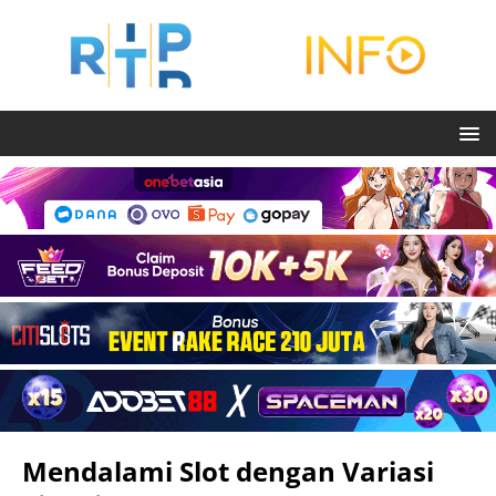
Mendalami Slot dengan Variasi