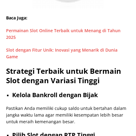
Baca Juga:
Permainan Slot Online Terbaik untuk Menang di Tahun
2025
Slot dengan Fitur Unik: Inovasi yang Menarik di Dunia
Game
Strategi Terbaik untuk Bermain
Slot dengan Variasi Tinggi
Kelola Bankroll dengan Bijak
Pastikan Anda memiliki cukup saldo untuk bertahan dalam
jangka waktu lama agar memiliki kesempatan lebih besar
untuk meraih kemenangan besar.
Pilih Slot dengan RTP Tinggi