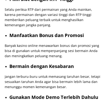
Selalu periksa RTP dari permainan yang Anda mainkan,
karena permainan dengan variasi tinggi dan RTP tinggi
memberikan peluang terbaik untuk menghasilkan
kemenangan jangka panjang.
Manfaatkan Bonus dan Promosi
Banyak kasino online menawarkan bonus dan promosi yang
bisa di gunakan untuk memperpanjang sesi bermain Anda
dan meningkatkan peluang menang.
Bermain dengan Kesabaran
Jangan terburu-buru untuk memasang taruhan besar, tetapi
sesuaikan taruhan Anda agar bisa bermain lebih lama dan
menunggu momen kemenangan besar.
Gunakan Mode Demo Terlebih Dahulu