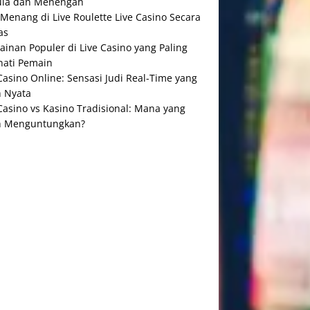
la dan Menengah
Menang di Live Roulette Live Casino Secara
as
inan Populer di Live Casino yang Paling
nati Pemain
Casino Online: Sensasi Judi Real-Time yang
h Nyata
Casino vs Kasino Tradisional: Mana yang
h Menguntungkan?