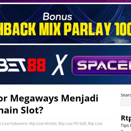
or Megaways Menjadi
Sear
ain Slot?
Rtp
p Live Habanero
,
Rtp Live IdnSlot
,
Rtp Live PG Soft
,
Rtp Live
Tips 