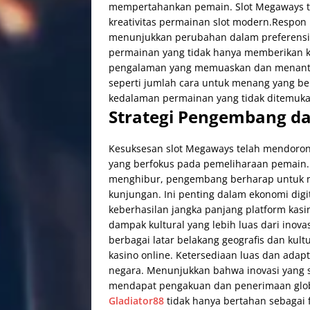
mempertahankan pemain. Slot Megaways te
kreativitas permainan slot modern.Respon 
menunjukkan perubahan dalam preferens
permainan yang tidak hanya memberikan 
pengalaman yang memuaskan dan menantang 
seperti jumlah cara untuk menang yang be
kedalaman permainan yang tidak ditemukan
Strategi Pengembang 
Kesuksesan slot Megaways telah mendoro
yang berfokus pada pemeliharaan pemain
menghibur, pengembang berharap untuk m
kunjungan. Ini penting dalam ekonomi digit
keberhasilan jangka panjang platform kas
dampak kultural yang lebih luas dari inov
berbagai latar belakang geografis dan kul
kasino online. Ketersediaan luas dan adapt
negara. Menunjukkan bahwa inovasi yang s
mendapat pengakuan dan penerimaan globa
G
ladiator88
tidak hanya bertahan sebagai 