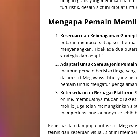
dengan grafis yang memukau dan tem
futuristik, desain slot ini dibuat 
Mengapa Pemain Memili
Keseruan dan Keberagaman Gamepl
putaran membuat setiap sesi bermai
menyenangkan. Tidak ada dua putar
strategis dan adaptif.
Adaptasi untuk Semua Jenis Pemain
maupun pemain berisiko tinggi yan
dalam slot Megaways. Fitur yang bi
pemain untuk mengatur pengalaman 
Ketersediaan di Berbagai Platform
: 
online, membuatnya mudah di akses o
mobile juga telah memungkinkan slot 
memperluas jangkauannya ke lebih 
Keberhasilan dan popularitas slot Megawa
teknis dan keseruan visual, slot ini memb