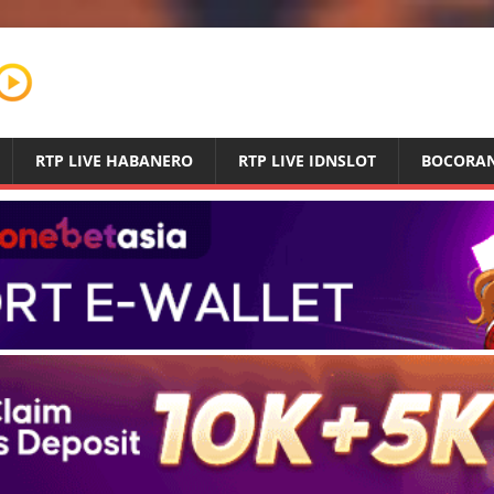
RTP LIVE HABANERO
RTP LIVE IDNSLOT
BOCORAN