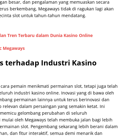
gan besar, dan pengalaman yang memuaskan secara
 terus berkembang, Megaways tidak di ragukan lagi akan
ecinta slot untuk tahun-tahun mendatang.
dan Tren Terbaru dalam Dunia Kasino Online
tec Megaways
 terhadap Industri Kasino
cara pemain menikmati permainan slot, tetapi juga telah
uruh industri kasino online. Inovasi yang di bawa oleh
ang permainan lainnya untuk terus berinovasi dan
relevan dalam persaingan yang semakin ketat. Ini
a memicu gelombang perubahan di seluruh
i mulai oleh Megaways telah membuka jalan bagi lebih
ermainan slot. Pengembang sekarang lebih berani dalam
han, dan fitur interaktif, semua demi menarik dan