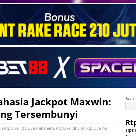
ahasia Jackpot Maxwin:
Sear
uang Tersembunyi
Rtp
n Rtp Live
,
Rtp Live Habanero
,
Rtp Live IdnSlot
,
Rtp Live PG
Tips 