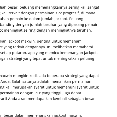
ah besar, peluang memenangkannya sering kali sangat
g kali terkait dengan permainan slot progresif, di mana
aruhan pemain ke dalam jumlah jackpot. Peluang
banding dengan jumlah taruhan yang dipasang pemain,
 meningkat seiring dengan meningkatnya taruhan.
an jackpot maxwin, penting untuk memahami
lot yang terkait dengannya. Ini melibatkan memahami
 setiap putaran, apa yang memicu kemenangan jackpot,
an strategi yang tepat untuk meningkatkan peluang
xwin mungkin kecil, ada beberapa strategi yang dapat
Anda. Salah satunya adalah memainkan permainan
ng kali merupakan syarat untuk memenuhi syarat untuk
 permainan dengan RTP yang tinggi juga dapat
rarti Anda akan mendapatkan kembali sebagian besar
n besar dalam memenangkan jackpot maxwin,