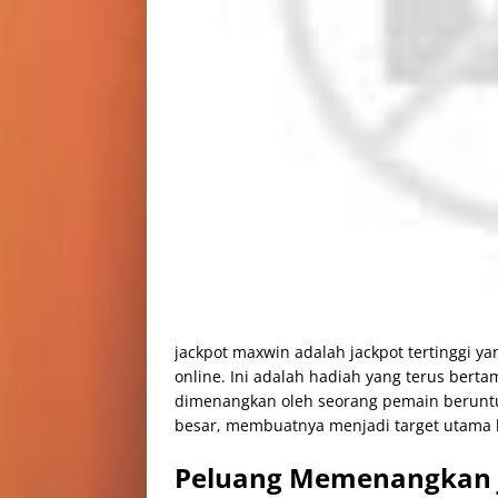
jackpot maxwin adalah jackpot tertinggi 
online. Ini adalah hadiah yang terus bert
dimenangkan oleh seorang pemain beruntu
besar, membuatnya menjadi target utama b
Peluang Memenangkan 