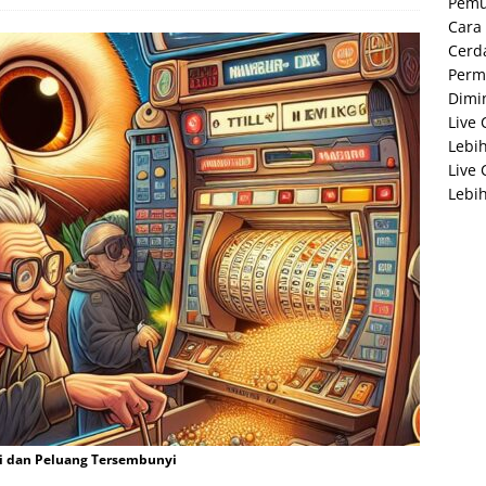
Pemu
Cara 
Cerd
Perma
Dimi
Live 
Lebi
Live 
Lebi
gi dan Peluang Tersembunyi