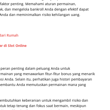
 faktor penting. Memahami aturan permainan,
k, dan mengelola bankroll Anda dengan efektif dapat
da dan meminimalkan risiko kehilangan uang.
dari Rumah
r di Slot Online
 peran penting dalam peluang Anda untuk
rmainan yang menawarkan fitur-fitur bonus yang menarik
nsi Anda. Selain itu, perhatikan juga histori pembayaran
k membantu Anda memutuskan permainan mana yang
membutuhkan keberanian untuk mengambil risiko dan
ntuk tetap tenang dan fokus saat bermain, meskipun