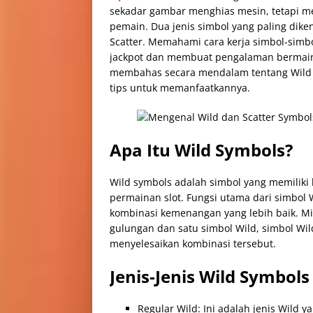
sekadar gambar menghias mesin, tetapi 
pemain. Dua jenis simbol yang paling dike
Scatter. Memahami cara kerja simbol-simb
jackpot dan membuat pengalaman bermain m
membahas secara mendalam tentang Wild da
tips untuk memanfaatkannya.
Apa Itu Wild Symbols?
Wild symbols adalah simbol yang memilik
permainan slot. Fungsi utama dari simbo
kombinasi kemenangan yang lebih baik. Mis
gulungan dan satu simbol Wild, simbol Wil
menyelesaikan kombinasi tersebut.
Jenis-Jenis Wild Symbols
Regular Wild: Ini adalah jenis Wild 