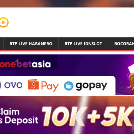
RTP LIVE HABANERO
RTP LIVE IDNSLOT
BOCORAN