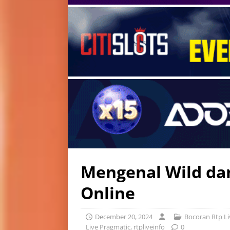
Mengenal Wild dan
Online
December 20, 2024
Bocoran Rtp Li
Live Pragmatic
,
rtpliveinfo
0