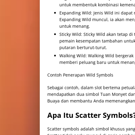
untuk membentuk kombinasi kemenan
Expanding Wild: Jenis Wild ini dapa
Expanding Wild muncul, ia akan men
untuk menang.
Sticky Wild: Sticky Wild akan tetap 
pemain kesempatan tambahan untu
putaran berturut-turut.
Walking Wild: Walking Wild bergerak 
memberi peluang baru untuk menang 
Contoh Penerapan Wild Symbols
Sebagai contoh, dalam slot bertema petual
mendapatkan dua simbol Tuan Monyet dan
Buaya dan membantu Anda memenangkan k
Apa Itu Scatter Symbols
Scatter symbols adalah simbol khusus yang