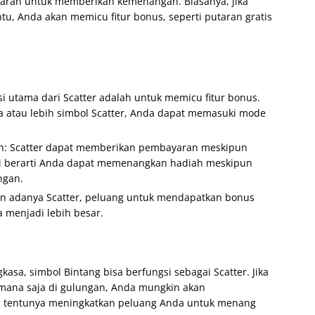
ayaran untuk memberikan kemenangan. Biasanya, jika
u, Anda akan memicu fitur bonus, seperti putaran gratis
si utama dari Scatter adalah untuk memicu fitur bonus.
a atau lebih simbol Scatter, Anda dapat memasuki mode
n: Scatter dapat memberikan pembayaran meskipun
Ini berarti Anda dapat memenangkan hadiah meskipun
ngan.
n adanya Scatter, peluang untuk mendapatkan bonus
menjadi lebih besar.
kasa, simbol Bintang bisa berfungsi sebagai Scatter. Jika
 mana saja di gulungan, Anda mungkin akan
g tentunya meningkatkan peluang Anda untuk menang