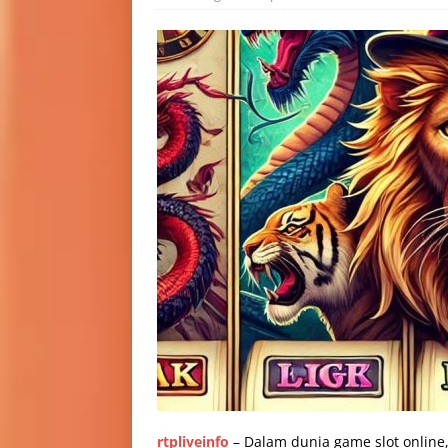
rtpliveinfo
– Dalam dunia game slot online