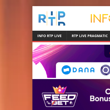
INFO RTP LIVE
RTP LIVE PRAGMATIC