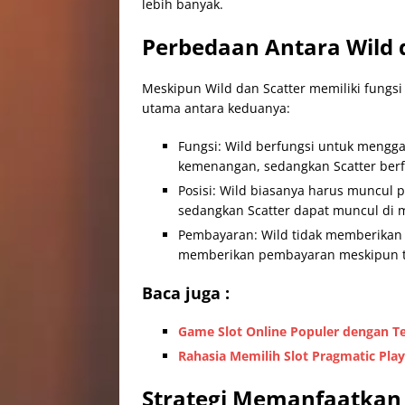
lebih banyak.
Perbedaan Antara Wild 
Meskipun Wild dan Scatter memiliki fungs
utama antara keduanya:
Fungsi: Wild berfungsi untuk mengg
kemenangan, sedangkan Scatter berf
Posisi: Wild biasanya harus muncu
sedangkan Scatter dapat muncul di m
Pembayaran: Wild tidak memberikan 
memberikan pembayaran meskipun ti
Baca juga :
Game Slot Online Populer dengan T
Rahasia Memilih Slot Pragmatic Pla
Strategi Memanfaatkan 