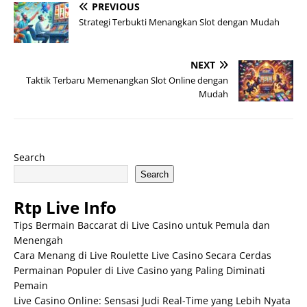
PREVIOUS
Strategi Terbukti Menangkan Slot dengan Mudah
NEXT
Taktik Terbaru Memenangkan Slot Online dengan
Mudah
Search
Search
Rtp Live Info
Tips Bermain Baccarat di Live Casino untuk Pemula dan
Menengah
Cara Menang di Live Roulette Live Casino Secara Cerdas
Permainan Populer di Live Casino yang Paling Diminati
Pemain
Live Casino Online: Sensasi Judi Real-Time yang Lebih Nyata