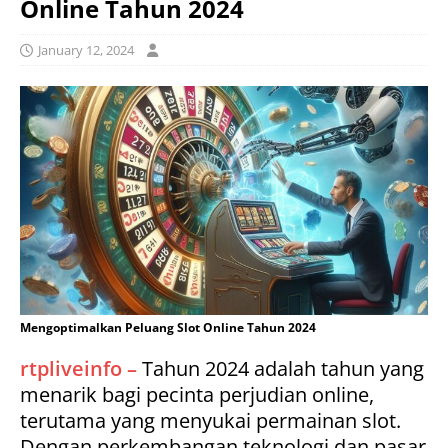
Online Tahun 2024
January 12, 2024
Mengoptimalkan Peluang Slot Online Tahun 2024
rtpliveinfo –
Tahun 2024 adalah tahun yang
menarik bagi pecinta perjudian online,
terutama yang menyukai permainan slot.
Dengan perkembangan teknologi dan pasar