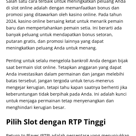
Salah satu cara terbaik untuk meningkatkan peluang Anda
di slot online adalah dengan memanfaatkan bonus dan
promosi yang ditawarkan oleh kasino online. Pada tahun
2024, kasino online bersaing ketat untuk menarik pemain
baru dan mempertahankan pemain setia. Ini berarti ada
banyak peluang untuk mendapatkan bonus setoran,
putaran gratis, dan promosi lainnya yang dapat
meningkatkan peluang Anda untuk menang.
Penting untuk selalu mengelola bankroll Anda dengan bijak
saat bermain slot online. Tetapkan anggaran yang dapat
Anda investasikan dalam permainan dan jangan melebihi
batas tersebut. Jangan tergoda untuk terus-menerus
mengejar kerugian, tetapi tahu kapan saatnya berhenti jika
keberuntungan tidak berpihak pada Anda. Ini adalah kunci
untuk menjaga permainan tetap menyenangkan dan
menghindari kerugian besar.
Pilih Slot dengan RTP Tinggi
Return to Player (RTP) adalah persentase yang menunjukkan