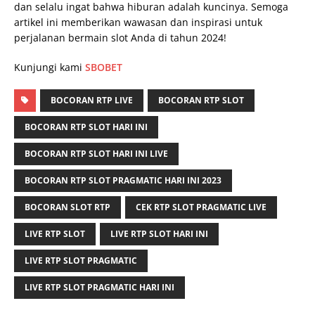
dan selalu ingat bahwa hiburan adalah kuncinya. Semoga
artikel ini memberikan wawasan dan inspirasi untuk
perjalanan bermain slot Anda di tahun 2024!
Kunjungi kami
SBOBET
BOCORAN RTP LIVE
BOCORAN RTP SLOT
BOCORAN RTP SLOT HARI INI
BOCORAN RTP SLOT HARI INI LIVE
BOCORAN RTP SLOT PRAGMATIC HARI INI 2023
BOCORAN SLOT RTP
CEK RTP SLOT PRAGMATIC LIVE
LIVE RTP SLOT
LIVE RTP SLOT HARI INI
LIVE RTP SLOT PRAGMATIC
LIVE RTP SLOT PRAGMATIC HARI INI