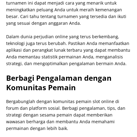
turnamen ini dapat menjadi cara yang menarik untuk
meningkatkan peluang Anda untuk meraih kemenangan
besar. Cari tahu tentang turnamen yang tersedia dan ikuti
yang sesuai dengan anggaran Anda.
Dalam dunia perjudian online yang terus berkembang,
teknologi juga terus berubah. Pastikan Anda memanfaatkan
aplikasi dan perangkat lunak terbaru yang dapat membantu
Anda memantau statistik permainan Anda, menganalisis
strategi, dan mengoptimalkan pengalaman bermain Anda.
Berbagi Pengalaman dengan
Komunitas Pemain
Bergabunglah dengan komunitas pemain slot online di
forum dan platform sosial. Berbagi pengalaman, tips, dan
strategi dengan sesama pemain dapat memberikan
wawasan berharga dan membantu Anda memahami
permainan dengan lebih baik.