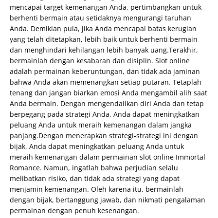
mencapai target kemenangan Anda, pertimbangkan untuk
berhenti bermain atau setidaknya mengurangi taruhan
Anda. Demikian pula, jika Anda mencapai batas kerugian
yang telah ditetapkan, lebih baik untuk berhenti bermain
dan menghindari kehilangan lebih banyak uang.Terakhir,
bermainlah dengan kesabaran dan disiplin. Slot online
adalah permainan keberuntungan, dan tidak ada jaminan
bahwa Anda akan memenangkan setiap putaran. Tetaplah
tenang dan jangan biarkan emosi Anda mengambil alih saat
Anda bermain. Dengan mengendalikan diri Anda dan tetap
berpegang pada strategi Anda, Anda dapat meningkatkan
peluang Anda untuk meraih kemenangan dalam jangka
panjang.Dengan menerapkan strategi-strategi ini dengan
bijak, Anda dapat meningkatkan peluang Anda untuk
meraih kemenangan dalam permainan slot online Immortal
Romance. Namun, ingatlah bahwa perjudian selalu
melibatkan risiko, dan tidak ada strategi yang dapat
menjamin kemenangan. Oleh karena itu, bermainlah
dengan bijak, bertanggung jawab, dan nikmati pengalaman
permainan dengan penuh kesenangan.