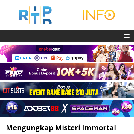
Mengungkap Misteri Immortal