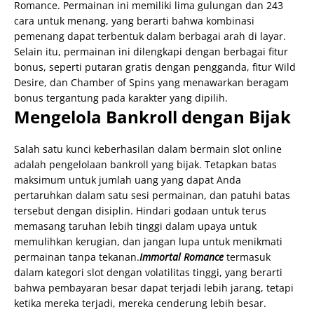
Romance. Permainan ini memiliki lima gulungan dan 243
cara untuk menang, yang berarti bahwa kombinasi
pemenang dapat terbentuk dalam berbagai arah di layar.
Selain itu, permainan ini dilengkapi dengan berbagai fitur
bonus, seperti putaran gratis dengan pengganda, fitur Wild
Desire, dan Chamber of Spins yang menawarkan beragam
bonus tergantung pada karakter yang dipilih.
Mengelola Bankroll dengan Bijak
Salah satu kunci keberhasilan dalam bermain slot online
adalah pengelolaan bankroll yang bijak. Tetapkan batas
maksimum untuk jumlah uang yang dapat Anda
pertaruhkan dalam satu sesi permainan, dan patuhi batas
tersebut dengan disiplin. Hindari godaan untuk terus
memasang taruhan lebih tinggi dalam upaya untuk
memulihkan kerugian, dan jangan lupa untuk menikmati
permainan tanpa tekanan.
Immortal Romance
termasuk
dalam kategori slot dengan volatilitas tinggi, yang berarti
bahwa pembayaran besar dapat terjadi lebih jarang, tetapi
ketika mereka terjadi, mereka cenderung lebih besar.