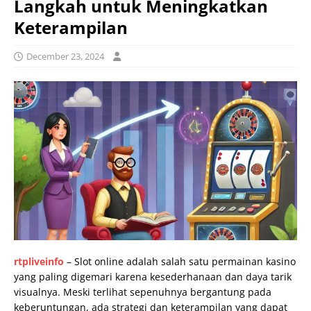
Langkah untuk Meningkatkan
Keterampilan
December 23, 2024
rtpliveinfo
– Slot online adalah salah satu permainan kasino
yang paling digemari karena kesederhanaan dan daya tarik
visualnya. Meski terlihat sepenuhnya bergantung pada
keberuntungan, ada strategi dan keterampilan yang dapat