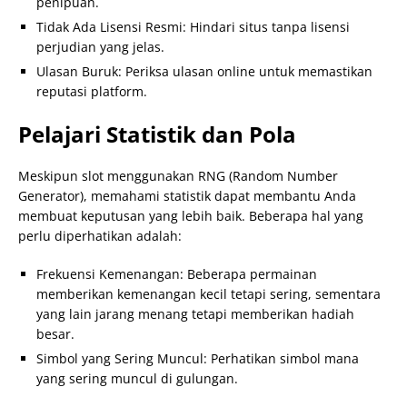
penipuan.
Tidak Ada Lisensi Resmi: Hindari situs tanpa lisensi
perjudian yang jelas.
Ulasan Buruk: Periksa ulasan online untuk memastikan
reputasi platform.
Pelajari Statistik dan Pola
Meskipun slot menggunakan RNG (Random Number
Generator), memahami statistik dapat membantu Anda
membuat keputusan yang lebih baik. Beberapa hal yang
perlu diperhatikan adalah:
Frekuensi Kemenangan: Beberapa permainan
memberikan kemenangan kecil tetapi sering, sementara
yang lain jarang menang tetapi memberikan hadiah
besar.
Simbol yang Sering Muncul: Perhatikan simbol mana
yang sering muncul di gulungan.