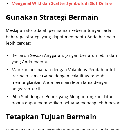
Mengenal Wild dan Scatter Symbols di Slot Online
Gunakan Strategi Bermain
Meskipun slot adalah permainan keberuntungan, ada
beberapa strategi yang dapat membantu Anda bermain
lebih cerdas:
Bertaruh Sesuai Anggaran: Jangan bertaruh lebih dari
yang Anda mampu.
Mainkan permainan dengan Volatilitas Rendah untuk
Bermain Lama: Game dengan volatilitas rendah
memungkinkan Anda bermain lebih lama dengan
anggaran kecil.
Pilih Slot dengan Bonus yang Menguntungkan: Fitur
bonus dapat memberikan peluang menang lebih besar.
Tetapkan Tujuan Bermain
Menetapkan tujuan bermain dapat membantu Anda tetap