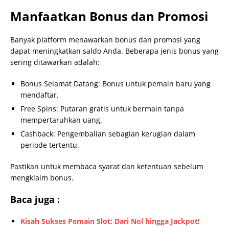
Manfaatkan Bonus dan Promosi
Banyak platform menawarkan bonus dan promosi yang
dapat meningkatkan saldo Anda. Beberapa jenis bonus yang
sering ditawarkan adalah:
Bonus Selamat Datang: Bonus untuk pemain baru yang
mendaftar.
Free Spins: Putaran gratis untuk bermain tanpa
mempertaruhkan uang.
Cashback: Pengembalian sebagian kerugian dalam
periode tertentu.
Pastikan untuk membaca syarat dan ketentuan sebelum
mengklaim bonus.
Baca juga :
Kisah Sukses Pemain Slot: Dari Nol hingga Jackpot!