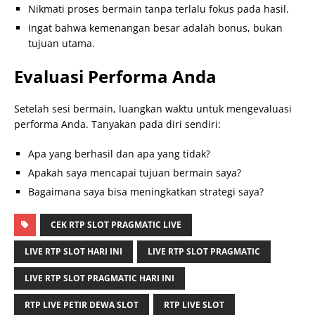
Nikmati proses bermain tanpa terlalu fokus pada hasil.
Ingat bahwa kemenangan besar adalah bonus, bukan
tujuan utama.
Evaluasi Performa Anda
Setelah sesi bermain, luangkan waktu untuk mengevaluasi
performa Anda. Tanyakan pada diri sendiri:
Apa yang berhasil dan apa yang tidak?
Apakah saya mencapai tujuan bermain saya?
Bagaimana saya bisa meningkatkan strategi saya?
CEK RTP SLOT PRAGMATIC LIVE
LIVE RTP SLOT HARI INI
LIVE RTP SLOT PRAGMATIC
LIVE RTP SLOT PRAGMATIC HARI INI
RTP LIVE PETIR DEWA SLOT
RTP LIVE SLOT