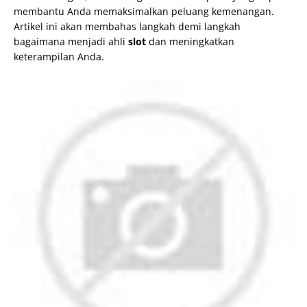
membantu Anda memaksimalkan peluang kemenangan.
Artikel ini akan membahas langkah demi langkah
bagaimana menjadi ahli
slot
dan meningkatkan
keterampilan Anda.