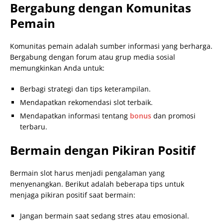
Bergabung dengan Komunitas
Pemain
Komunitas pemain adalah sumber informasi yang berharga.
Bergabung dengan forum atau grup media sosial
memungkinkan Anda untuk:
Berbagi strategi dan tips keterampilan.
Mendapatkan rekomendasi slot terbaik.
Mendapatkan informasi tentang
bonus
dan promosi
terbaru.
Bermain dengan Pikiran Positif
Bermain slot harus menjadi pengalaman yang
menyenangkan. Berikut adalah beberapa tips untuk
menjaga pikiran positif saat bermain:
Jangan bermain saat sedang stres atau emosional.