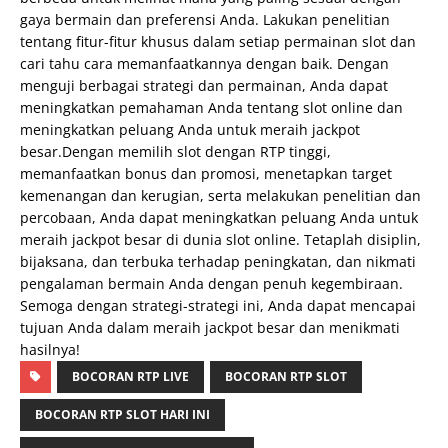
gaya bermain dan preferensi Anda. Lakukan penelitian
tentang fitur-fitur khusus dalam setiap permainan slot dan
cari tahu cara memanfaatkannya dengan baik. Dengan
menguji berbagai strategi dan permainan, Anda dapat
meningkatkan pemahaman Anda tentang slot online dan
meningkatkan peluang Anda untuk meraih jackpot
besar.Dengan memilih slot dengan RTP tinggi,
memanfaatkan bonus dan promosi, menetapkan target
kemenangan dan kerugian, serta melakukan penelitian dan
percobaan, Anda dapat meningkatkan peluang Anda untuk
meraih jackpot besar di dunia slot online. Tetaplah disiplin,
bijaksana, dan terbuka terhadap peningkatan, dan nikmati
pengalaman bermain Anda dengan penuh kegembiraan.
Semoga dengan strategi-strategi ini, Anda dapat mencapai
tujuan Anda dalam meraih jackpot besar dan menikmati
hasilnya!
BOCORAN RTP LIVE
BOCORAN RTP SLOT
BOCORAN RTP SLOT HARI INI