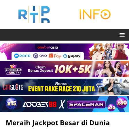
Meraih Jackpot Besar di Dunia