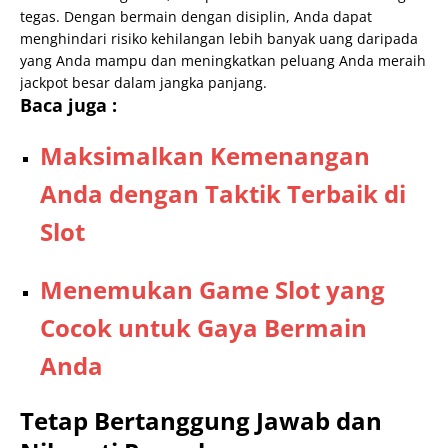
tegas. Dengan bermain dengan disiplin, Anda dapat
menghindari risiko kehilangan lebih banyak uang daripada
yang Anda mampu dan meningkatkan peluang Anda meraih
jackpot besar dalam jangka panjang.
Baca juga :
Maksimalkan Kemenangan
Anda dengan Taktik Terbaik di
Slot
Menemukan Game Slot yang
Cocok untuk Gaya Bermain
Anda
Tetap Bertanggung Jawab dan