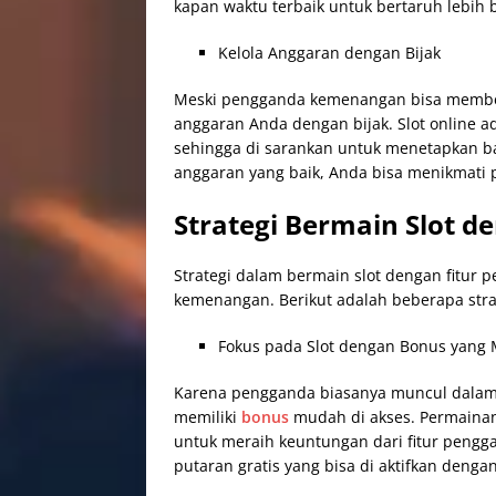
kapan waktu terbaik untuk bertaruh lebih 
Kelola Anggaran dengan Bijak
Meski pengganda kemenangan bisa memberi
anggaran Anda dengan bijak. Slot online
sehingga di sarankan untuk menetapkan b
anggaran yang baik, Anda bisa menikmati p
Strategi Bermain Slot d
Strategi dalam bermain slot dengan fitur
kemenangan. Berikut adalah beberapa stra
Fokus pada Slot dengan Bonus yang
Karena pengganda biasanya muncul dalam 
memiliki
bonus
mudah di akses. Permainan 
untuk meraih keuntungan dari fitur pengga
putaran gratis yang bisa di aktifkan deng