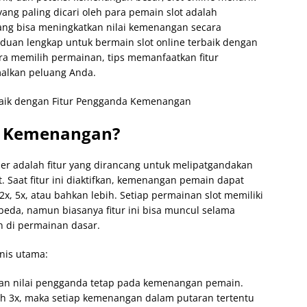
yang paling dicari oleh para pemain slot adalah
ang bisa meningkatkan nilai kemenangan secara
anduan lengkap untuk bermain slot online terbaik dengan
a memilih permainan, tips memanfaatkan fitur
malkan peluang Anda.
da Kemenangan?
er adalah fitur yang dirancang untuk melipatgandakan
Saat fitur ini diaktifkan, kemenangan pemain dapat
2x, 5x, atau bahkan lebih. Setiap permainan slot memiliki
beda, namun biasanya fitur ini bisa muncul selama
n di permainan dasar.
enis utama:
kan nilai pengganda tetap pada kemenangan pemain.
ah 3x, maka setiap kemenangan dalam putaran tertentu