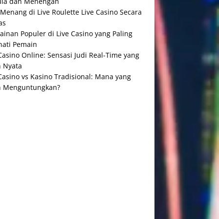
la dan Menengah
Menang di Live Roulette Live Casino Secara
as
inan Populer di Live Casino yang Paling
nati Pemain
Casino Online: Sensasi Judi Real-Time yang
h Nyata
Casino vs Kasino Tradisional: Mana yang
h Menguntungkan?