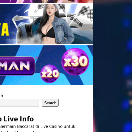
ch
Search
 Live Info
Bermain Baccarat di Live Casino untuk