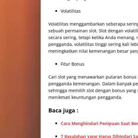
Volatilitas
Volatilitas menggambarkan seberapa seri
sebuah permainan slot. Slot dengan volati
secara sering, tetapi ketika Anda menang, n
pengganda, volatilitas tinggi sering kali
meningkatkan nilai kemenangan besar yang 
Fitur Bonus
Cari slot yang menawarkan putaran bonus at
pengganda kemenangan. Dalam banyak per
sehingga memilih slot dengan bonus yang
menikmati keuntungan pengganda.
Baca juga :
Cara Menghindari Penipuan Saat Be
7 Kesalahan yang Harus Dihindari S