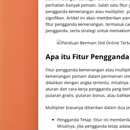
perhatian banyak pemain. Salah satu fitur 
pengganda kemenangan atau multiplier, y
signifikan. Artikel ini akan memberikan p
fitur pengganda kemenangan, termasuk car
pengganda, serta strategi untuk memaksi
Apa itu Fitur Penggan
Fitur pengganda kemenangan atau multipli
kemenangan pemain dalam permainan slot. 
dikalikan dengan angka tertentu, misalnya 
aturan dan cara kerja pengganda yang ber
putaran gratis, putaran bonus, atau bahka
Multiplier biasanya diberikan dalam dua j
Pengganda Tetap: Fitur ini memberi
Misalnya, jika pengganda tetap adal