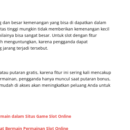
ng dan besar kemenangan yang bisa di dapatkan dalam
litas tinggi mungkin tidak memberikan kemenangan kecil
ilainya bisa sangat besar. Untuk slot dengan fitur
 lebih menguntungkan, karena pengganda dapat
jarang terjadi tersebut.
au putaran gratis, karena fitur ini sering kali mencakup
mainan, pengganda hanya muncul saat putaran bonus,
 mudah di akses akan meningkatkan peluang Anda untuk
rmain dalam Situs Game Slot Online
aat Bermain Permainan Slot Online