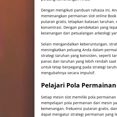
Dengan mengikuti panduan rahasia ini, A
memenangkan permainan slot online Book o
putaran gratis, tetapkan batasan taruha
konsentrasi. Dengan pendekatan yang tep
kesenangan dari petualangan arkeologi ya
Selain mengandalkan keberuntungan, strat
meningkatkan peluang Anda dalam permai
strategi taruhan yang konsisten, seperti 
panas dan taruhan yang lebih rendah saat 
untuk tetap berpegang pada strategi taruh
mengubahnya secara impulsif.
Pelajari Pola Permainan
Setiap mesin slot memiliki pola permainan 
mempelajari pola permainan dari mesin 
kemenangan, frekuensi putaran gratis, d
dapat mengatur strategi permainan yang l