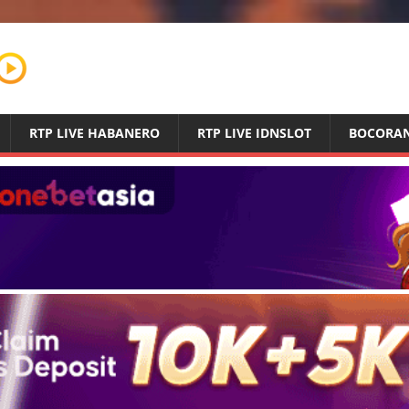
RTP LIVE HABANERO
RTP LIVE IDNSLOT
BOCORAN