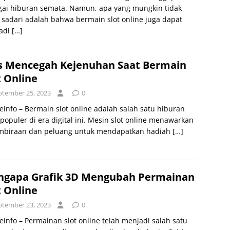
gai hiburan semata. Namun, apa yang mungkin tidak
sadari adalah bahwa bermain slot online juga dapat
adi
[…]
s Mencegah Kejenuhan Saat Bermain
t Online
ptember 25, 2023
0
veinfo – Bermain slot online adalah salah satu hiburan
populer di era digital ini. Mesin slot online menawarkan
mbiraan dan peluang untuk mendapatkan hadiah
[…]
gapa Grafik 3D Mengubah Permainan
t Online
ptember 23, 2023
0
veinfo – Permainan slot online telah menjadi salah satu