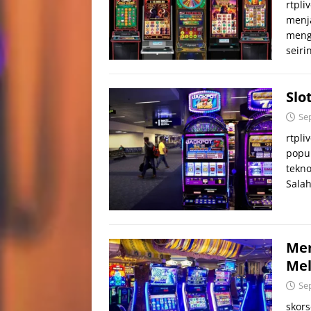
rtpli
menj
meng
seiri
Slo
Se
rtpli
popu
tekn
Sala
Men
Mel
Se
skors