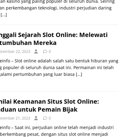
an kasino yang paling populer di seluruh dunia. Seiring
n perkembangan teknologi, industri perjudian daring
h
[…]
ggali Sejarah Slot Online: Melewati
rtumbuhan Mereka
ptember 22, 2023
0
veinfo – Slot online adalah salah satu bentuk hiburan yang
g populer di seluruh dunia saat ini. Permainan ini telah
alami pertumbuhan yang luar biasa
[…]
ilai Keamanan Situs Slot Online:
duan untuk Pemain Bijak
ptember 21, 2023
0
veinfo – Saat ini, perjudian online telah menjadi industri
berkembang pesat, dengan situs slot online menjadi