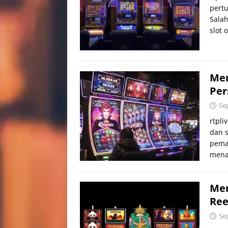
pert
Salah
slot 
Men
Per
Se
rtpli
dan s
pemai
men
Men
Ree
Se