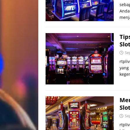
seba
Anda 
menj
Tip
Slo
Se
rtpli
yang 
kege
Men
Slo
Se
rtpli