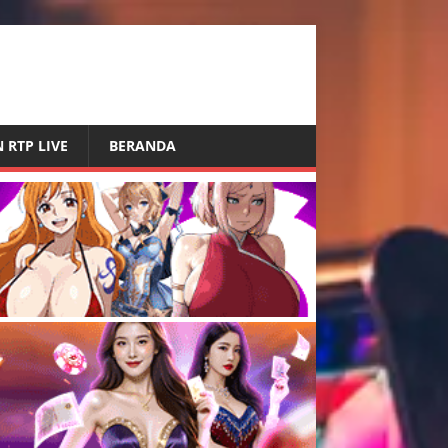
 RTP LIVE
BERANDA