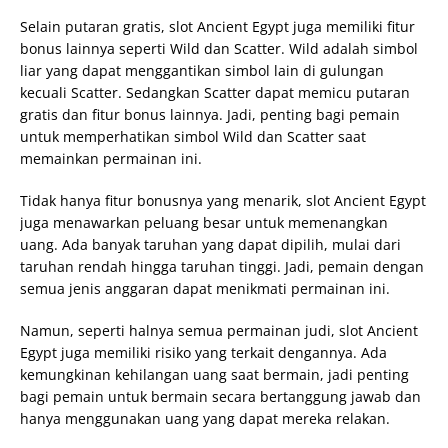
Selain putaran gratis, slot Ancient Egypt juga memiliki fitur
bonus lainnya seperti Wild dan Scatter. Wild adalah simbol
liar yang dapat menggantikan simbol lain di gulungan
kecuali Scatter. Sedangkan Scatter dapat memicu putaran
gratis dan fitur bonus lainnya. Jadi, penting bagi pemain
untuk memperhatikan simbol Wild dan Scatter saat
memainkan permainan ini.
Tidak hanya fitur bonusnya yang menarik, slot Ancient Egypt
juga menawarkan peluang besar untuk memenangkan
uang. Ada banyak taruhan yang dapat dipilih, mulai dari
taruhan rendah hingga taruhan tinggi. Jadi, pemain dengan
semua jenis anggaran dapat menikmati permainan ini.
Namun, seperti halnya semua permainan judi, slot Ancient
Egypt juga memiliki risiko yang terkait dengannya. Ada
kemungkinan kehilangan uang saat bermain, jadi penting
bagi pemain untuk bermain secara bertanggung jawab dan
hanya menggunakan uang yang dapat mereka relakan.