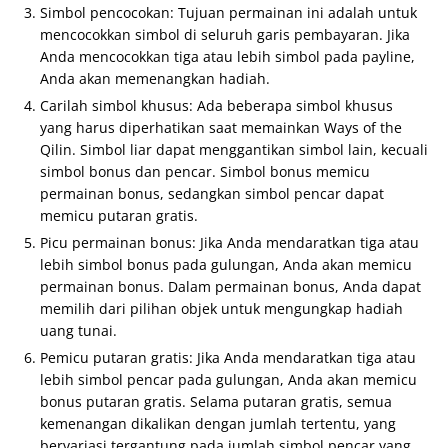
Simbol pencocokan: Tujuan permainan ini adalah untuk
mencocokkan simbol di seluruh garis pembayaran. Jika
Anda mencocokkan tiga atau lebih simbol pada payline,
Anda akan memenangkan hadiah.
Carilah simbol khusus: Ada beberapa simbol khusus
yang harus diperhatikan saat memainkan Ways of the
Qilin. Simbol liar dapat menggantikan simbol lain, kecuali
simbol bonus dan pencar. Simbol bonus memicu
permainan bonus, sedangkan simbol pencar dapat
memicu putaran gratis.
Picu permainan bonus: Jika Anda mendaratkan tiga atau
lebih simbol bonus pada gulungan, Anda akan memicu
permainan bonus. Dalam permainan bonus, Anda dapat
memilih dari pilihan objek untuk mengungkap hadiah
uang tunai.
Pemicu putaran gratis: Jika Anda mendaratkan tiga atau
lebih simbol pencar pada gulungan, Anda akan memicu
bonus putaran gratis. Selama putaran gratis, semua
kemenangan dikalikan dengan jumlah tertentu, yang
bervariasi tergantung pada jumlah simbol pencar yang