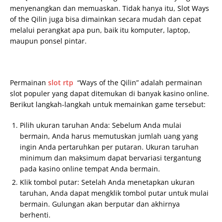
menyenangkan dan memuaskan. Tidak hanya itu, Slot Ways
of the Qilin juga bisa dimainkan secara mudah dan cepat
melalui perangkat apa pun, baik itu komputer, laptop,
maupun ponsel pintar.
Permainan
slot rtp
“Ways of the Qilin” adalah permainan
slot populer yang dapat ditemukan di banyak kasino online.
Berikut langkah-langkah untuk memainkan game tersebut:
Pilih ukuran taruhan Anda: Sebelum Anda mulai
bermain, Anda harus memutuskan jumlah uang yang
ingin Anda pertaruhkan per putaran. Ukuran taruhan
minimum dan maksimum dapat bervariasi tergantung
pada kasino online tempat Anda bermain.
Klik tombol putar: Setelah Anda menetapkan ukuran
taruhan, Anda dapat mengklik tombol putar untuk mulai
bermain. Gulungan akan berputar dan akhirnya
berhenti.