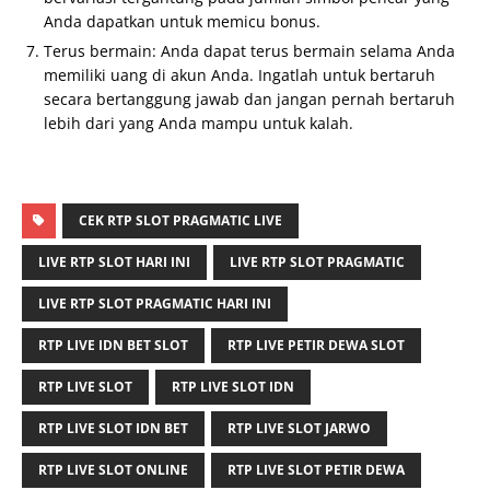
Anda dapatkan untuk memicu bonus.
Terus bermain: Anda dapat terus bermain selama Anda
memiliki uang di akun Anda. Ingatlah untuk bertaruh
secara bertanggung jawab dan jangan pernah bertaruh
lebih dari yang Anda mampu untuk kalah.
CEK RTP SLOT PRAGMATIC LIVE
LIVE RTP SLOT HARI INI
LIVE RTP SLOT PRAGMATIC
LIVE RTP SLOT PRAGMATIC HARI INI
RTP LIVE IDN BET SLOT
RTP LIVE PETIR DEWA SLOT
RTP LIVE SLOT
RTP LIVE SLOT IDN
RTP LIVE SLOT IDN BET
RTP LIVE SLOT JARWO
RTP LIVE SLOT ONLINE
RTP LIVE SLOT PETIR DEWA