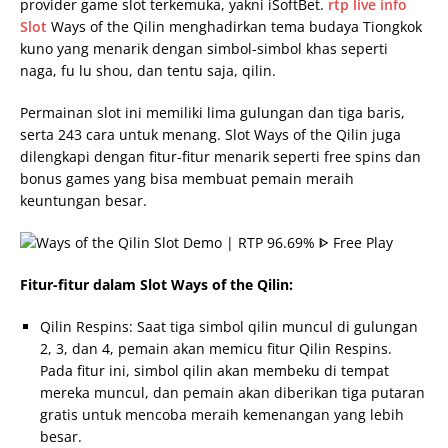
provider game slot terkemuka, yakni iSoftBet.
rtp live info
Slot
Ways of the Qilin menghadirkan tema budaya Tiongkok
kuno yang menarik dengan simbol-simbol khas seperti
naga, fu lu shou, dan tentu saja, qilin.
Permainan slot ini memiliki lima gulungan dan tiga baris,
serta 243 cara untuk menang. Slot Ways of the Qilin juga
dilengkapi dengan fitur-fitur menarik seperti free spins dan
bonus games yang bisa membuat pemain meraih
keuntungan besar.
Fitur-fitur dalam Slot Ways of the Qilin:
Qilin Respins: Saat tiga simbol qilin muncul di gulungan
2, 3, dan 4, pemain akan memicu fitur Qilin Respins.
Pada fitur ini, simbol qilin akan membeku di tempat
mereka muncul, dan pemain akan diberikan tiga putaran
gratis untuk mencoba meraih kemenangan yang lebih
besar.