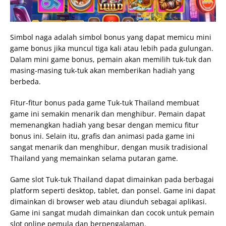
Simbol naga adalah simbol bonus yang dapat memicu mini
game bonus jika muncul tiga kali atau lebih pada gulungan.
Dalam mini game bonus, pemain akan memilih tuk-tuk dan
masing-masing tuk-tuk akan memberikan hadiah yang
berbeda.
Fitur-fitur bonus pada game Tuk-tuk Thailand membuat
game ini semakin menarik dan menghibur. Pemain dapat
memenangkan hadiah yang besar dengan memicu fitur
bonus ini. Selain itu, grafis dan animasi pada game ini
sangat menarik dan menghibur, dengan musik tradisional
Thailand yang memainkan selama putaran game.
Game slot Tuk-tuk Thailand dapat dimainkan pada berbagai
platform seperti desktop, tablet, dan ponsel. Game ini dapat
dimainkan di browser web atau diunduh sebagai aplikasi.
Game ini sangat mudah dimainkan dan cocok untuk pemain
slot online pemula dan berpengalaman.