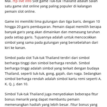
Mai.
rtp live info
Slot game Tuk-tuk Thailand adalah salah
satu game slot online yang paling populer di kalangan
pemain slot online.
Game ini memiliki lima gulungan dan tiga baris, dengan 10
hingga 20 garis pembayaran. Pemain dapat memilih berapa
banyak garis yang akan dimainkan dan memasang taruhan
pada setiap garis. Tujuannya adalah untuk mencocokkan
simbol yang sama pada gulungan yang bersebelahan dari
kiri ke kanan.
Simbol pada slot Tuk-tuk Thailand terdiri dari simbol
berharga tinggi dan simbol berharga rendah. Simbol
berharga tinggi adalah simbol yang terkait dengan budaya
Thailand, seperti tuk-tuk, gong, gajah, dan naga. Sedangkan
simbol berharga rendah adalah simbol kartu remi seperti A,
K, Q, J, dan 10.
Simbol Tuk-tuk Thailand juga menyediakan beberapa fitur
bonus menarik yang dapat membantu pemain
memenangkan hadiah yang lebih besar. Fitur bonus yang