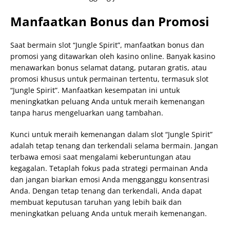
Manfaatkan Bonus dan Promosi
Saat bermain slot “Jungle Spirit”, manfaatkan bonus dan
promosi yang ditawarkan oleh kasino online. Banyak kasino
menawarkan bonus selamat datang, putaran gratis, atau
promosi khusus untuk permainan tertentu, termasuk slot
“Jungle Spirit”. Manfaatkan kesempatan ini untuk
meningkatkan peluang Anda untuk meraih kemenangan
tanpa harus mengeluarkan uang tambahan.
Kunci untuk meraih kemenangan dalam slot “Jungle Spirit”
adalah tetap tenang dan terkendali selama bermain. Jangan
terbawa emosi saat mengalami keberuntungan atau
kegagalan. Tetaplah fokus pada strategi permainan Anda
dan jangan biarkan emosi Anda mengganggu konsentrasi
Anda. Dengan tetap tenang dan terkendali, Anda dapat
membuat keputusan taruhan yang lebih baik dan
meningkatkan peluang Anda untuk meraih kemenangan.