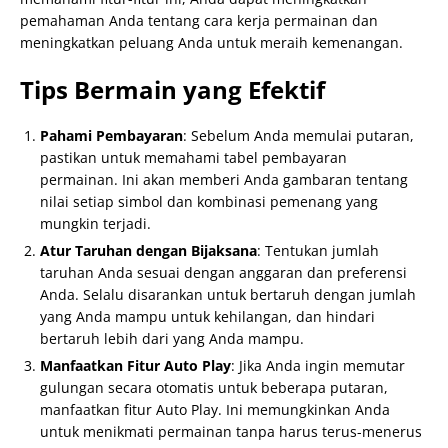
pemahaman Anda tentang cara kerja permainan dan
meningkatkan peluang Anda untuk meraih kemenangan.
Tips Bermain yang Efektif
Pahami Pembayaran
: Sebelum Anda memulai putaran,
pastikan untuk memahami tabel pembayaran
permainan. Ini akan memberi Anda gambaran tentang
nilai setiap simbol dan kombinasi pemenang yang
mungkin terjadi.
Atur Taruhan dengan Bijaksana
: Tentukan jumlah
taruhan Anda sesuai dengan anggaran dan preferensi
Anda. Selalu disarankan untuk bertaruh dengan jumlah
yang Anda mampu untuk kehilangan, dan hindari
bertaruh lebih dari yang Anda mampu.
Manfaatkan Fitur Auto Play
: Jika Anda ingin memutar
gulungan secara otomatis untuk beberapa putaran,
manfaatkan fitur Auto Play. Ini memungkinkan Anda
untuk menikmati permainan tanpa harus terus-menerus