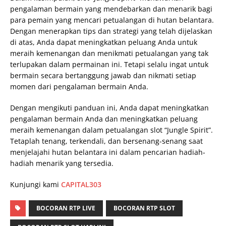
pengalaman bermain yang mendebarkan dan menarik bagi
para pemain yang mencari petualangan di hutan belantara.
Dengan menerapkan tips dan strategi yang telah dijelaskan
di atas, Anda dapat meningkatkan peluang Anda untuk
meraih kemenangan dan menikmati petualangan yang tak
terlupakan dalam permainan ini. Tetapi selalu ingat untuk
bermain secara bertanggung jawab dan nikmati setiap
momen dari pengalaman bermain Anda.
Dengan mengikuti panduan ini, Anda dapat meningkatkan
pengalaman bermain Anda dan meningkatkan peluang
meraih kemenangan dalam petualangan slot “Jungle Spirit”.
Tetaplah tenang, terkendali, dan bersenang-senang saat
menjelajahi hutan belantara ini dalam pencarian hadiah-
hadiah menarik yang tersedia.
Kunjungi kami
CAPITAL303
BOCORAN RTP LIVE
BOCORAN RTP SLOT