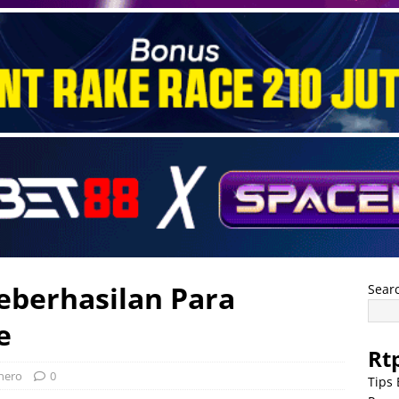
Keberhasilan Para
Sear
e
Rtp
nero
0
Tips 