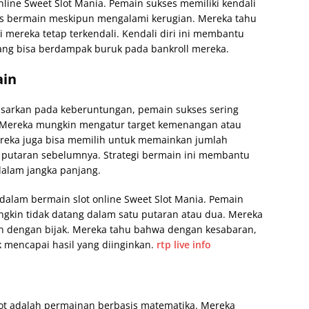
nline Sweet Slot Mania. Pemain sukses memiliki kendali
erus bermain meskipun mengalami kerugian. Mereka tahu
mereka tetap terkendali. Kendali diri ini membantu
ang bisa berdampak buruk pada bankroll mereka.
ain
asarkan pada keberuntungan, pemain sukses sering
 Mereka mungkin mengatur target kemenangan atau
reka juga bisa memilih untuk memainkan jumlah
 putaran sebelumnya. Strategi bermain ini membantu
alam jangka panjang.
 dalam bermain slot online Sweet Slot Mania. Pemain
kin tidak datang dalam satu putaran atau dua. Mereka
in dengan bijak. Mereka tahu bahwa dengan kesabaran,
 mencapai hasil yang diinginkan.
rtp live info
t adalah permainan berbasis matematika. Mereka