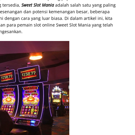
g tersedia,
Sweet Slot Mania
adalah salah satu yang paling
 kesenangan dan potensi kemenangan besar, beberapa
dengan cara yang luar biasa. Di dalam artikel ini, kita
an para pemain slot online Sweet Slot Mania yang telah
ngesankan.