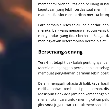
memahami probabilitas dan peluang di ba
keputusan yang lebih cerdas saat memilih
matematika slot memberikan mereka keun
Para pemain sukses selalu belajar dari p
mereka, baik yang menang maupun yang kal
menghindari yang tidak berhasil. Belajar d
meningkatkan keterampilan bermain slot.
Bersenang-senang
Terakhir, tetapi tidak kalah pentingnya, 
Mereka menganggap permainan slot sebagai h
membuat pengalaman bermain lebih posit
Dalam menggali rahasia di balik keberhasil
melihat bahwa kombinasi pemahaman, disipl
Meskipun tidak ada jaminan kemenangan d
menemukan cara untuk meningkatkan pelu
Jika Anda juga tertarik untuk mencoba keb