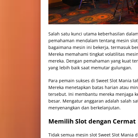
Salah satu kunci utama keberhasilan dalam
pemahaman mendalam tentang mesin slot it
bagaimana mesin ini bekerja, termasuk b
Mereka memahami tingkat volatilitas me
mereka. Dengan pemahaman yang kuat te
yang lebih baik saat memutar gulungan.
Para pemain sukses di Sweet Slot Mania t
Mereka menetapkan batas harian atau min
tersebut. Ini membantu mereka menjaga k
besar. Mengatur anggaran adalah salah sa
menyenangkan dan berkelanjutan.
Memilih Slot dengan Cermat
Tidak semua mesin slot Sweet Slot Mania 