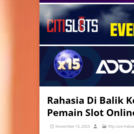
Rahasia Di Balik 
Pemain Slot Onlin
November 15, 2023
Rtp Live Haba