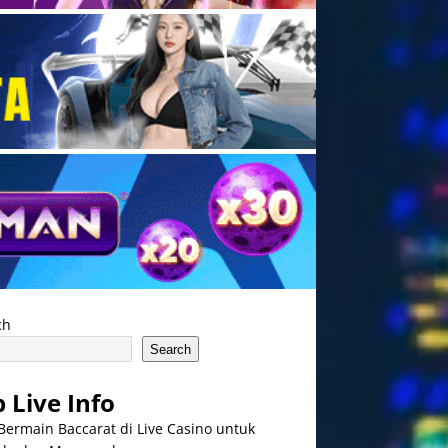
ch
Search
 Live Info
Bermain Baccarat di Live Casino untuk