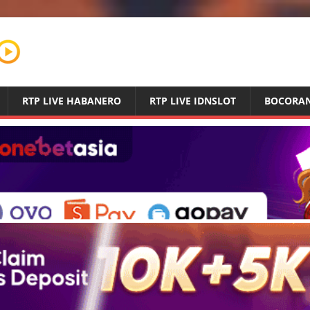
RTP LIVE HABANERO
RTP LIVE IDNSLOT
BOCORAN