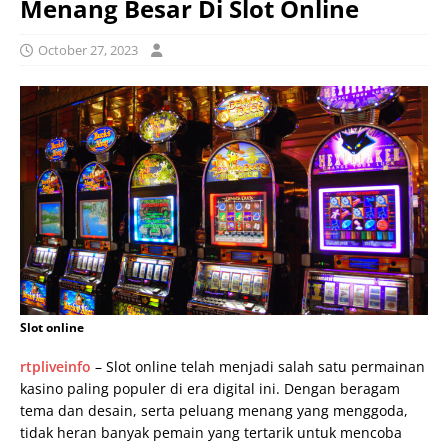
Menang Besar Di Slot Online
October 27, 2023
Slot online
rtpliveinfo
– Slot online telah menjadi salah satu permainan
kasino paling populer di era digital ini. Dengan beragam
tema dan desain, serta peluang menang yang menggoda,
tidak heran banyak pemain yang tertarik untuk mencoba