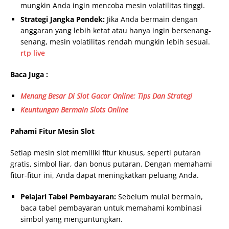
mungkin Anda ingin mencoba mesin volatilitas tinggi.
Strategi Jangka Pendek:
Jika Anda bermain dengan
anggaran yang lebih ketat atau hanya ingin bersenang-
senang, mesin volatilitas rendah mungkin lebih sesuai.
rtp live
Baca Juga :
Menang Besar Di Slot Gacor Online: Tips Dan Strategi
Keuntungan Bermain Slots Online
Pahami Fitur Mesin Slot
Setiap mesin slot memiliki fitur khusus, seperti putaran
gratis, simbol liar, dan bonus putaran. Dengan memahami
fitur-fitur ini, Anda dapat meningkatkan peluang Anda.
Pelajari Tabel Pembayaran:
Sebelum mulai bermain,
baca tabel pembayaran untuk memahami kombinasi
simbol yang menguntungkan.