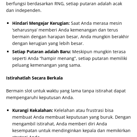
berfungsi berdasarkan RNG, setiap putaran adalah acak
dan independen.
Hindari Mengejar Kerugian:
Saat Anda merasa mesin
‘seharusnya’ memberi Anda kemenangan dan terus
bermain dengan harapan besar, Anda mungkin berakhir
dengan kerugian yang lebih besar.
Setiap Putaran adalah Baru:
Meskipun mungkin terasa
seperti Anda “hampir menang”, setiap putaran memiliki
peluang kemenangan yang sama.
Istirahatlah Secara Berkala
Bermain slot untuk waktu yang lama tanpa istirahat dapat
mempengaruhi keputusan Anda.
Kurangi Kekalahan:
Kelelahan atau frustrasi bisa
membuat Anda membuat keputusan yang buruk. Dengan
mengambil istirahat, Anda memberi diri Anda
kesempatan untuk mendinginkan kepala dan memikirkan