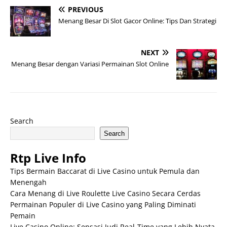
PREVIOUS
Menang Besar Di Slot Gacor Online: Tips Dan Strategi
NEXT
Menang Besar dengan Variasi Permainan Slot Online
Search
Search
Rtp Live Info
Tips Bermain Baccarat di Live Casino untuk Pemula dan
Menengah
Cara Menang di Live Roulette Live Casino Secara Cerdas
Permainan Populer di Live Casino yang Paling Diminati
Pemain
Live Casino Online: Sensasi Judi Real-Time yang Lebih Nyata