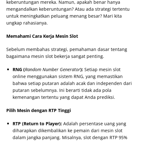
keberuntungan mereka. Namun, apakah benar hanya
mengandalkan keberuntungan? Atau ada strategi tertentu
untuk meningkatkan peluang menang besar? Mari kita
ungkap rahasianya.
Memahami Cara Kerja Mesin Slot
Sebelum membahas strategi, pemahaman dasar tentang
bagaimana mesin slot bekerja sangat penting.
RNG (
Random Number Generator
):
Setiap mesin slot
online menggunakan sistem RNG, yang memastikan
bahwa setiap putaran adalah acak dan independen dari
putaran sebelumnya. Ini berarti tidak ada pola
kemenangan tertentu yang dapat Anda prediksi.
Pilih Mesin dengan RTP Tinggi
RTP (Return to Player):
Adalah persentase uang yang
diharapkan dikembalikan ke pemain dari mesin slot
dalam jangka panjang. Misalnya, slot dengan RTP 95%