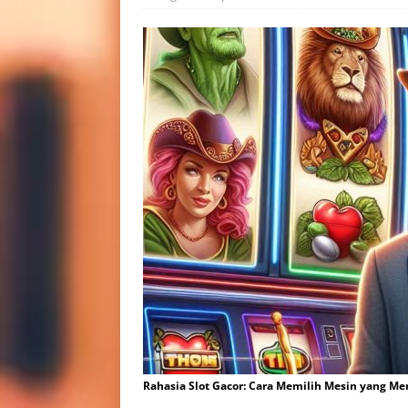
Rahasia Slot Gacor: Cara Memilih Mesin yang 