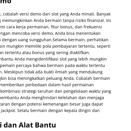
emo
obalah versi demo dari slot yang Anda minati. Banyak
 memungkinkan Anda bermain tanpa risiko finansial. Ini
cara kerja permainan, fitur bonus, dan frekuensi
ngan mencoba versi demo, Anda bisa menentukan
an dengan uang sungguhan.Selama bermain, perhatikan
in mungkin memiliki pola pembayaran tertentu, seperti
 tertentu atau bonus yang sering diaktifkan.
bantu Anda mengidentifikasi slot yang lebih mungkin
emain percaya bahwa bermain pada waktu tertentu
 Meskipun tidak ada bukti ilmiah yang mendukung
gkin bisa meningkatkan peluang Anda. Cobalah bermain
ni memberikan perbedaan dalam hasil permainan
kombinasi strategi taruhan dan pengelolaan waktu yang
t membantu Anda menghindari kelelahan dan menjaga
utaran dengan potensi kemenangan besar juga dapat
ackpot. Selalu bermain dengan kepala dingin dan
 dan Alat Bantu