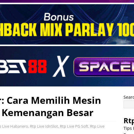
r: Cara Memilih Mesin
Sear
 Kemenangan Besar
Rtp
p Live Habanero
,
Rtp Live IdnSlot
,
Rtp Live PG Soft
,
Rtp Live
Tips 