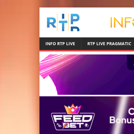
INFO RTP LIVE
RTP LIVE PRAGMATIC