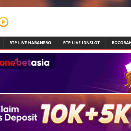
RTP LIVE HABANERO
RTP LIVE IDNSLOT
BOCORAN