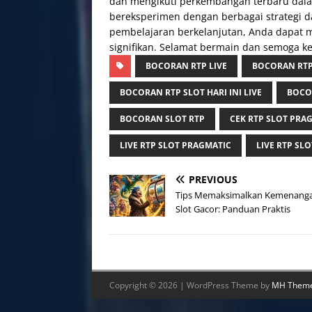
dan mengikuti perkembangan terbaru dalam
bereksperimen dengan berbagai strategi da
pembelajaran berkelanjutan, Anda dapat
signifikan. Selamat bermain dan semoga k
BOCORAN RTP LIVE
BOCORAN RTP
BOCORAN RTP SLOT HARI INI LIVE
BOCOR
BOCORAN SLOT RTP
CEK RTP SLOT PRAG
LIVE RTP SLOT PRAGMATIC
LIVE RTP SLO
PREVIOUS
Tips Memaksimalkan Kemenanga
Slot Gacor: Panduan Praktis
Copyright © 2026 | WordPress Theme by
MH Them