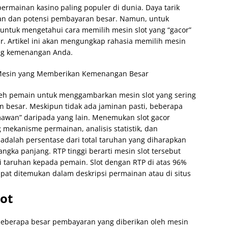
 permainan kasino paling populer di dunia. Daya tarik
n dan potensi pembayaran besar. Namun, untuk
ntuk mengetahui cara memilih mesin slot yang “gacor”
. Artikel ini akan mengungkap rahasia memilih mesin
ang kemenangan Anda.
 oleh pemain untuk menggambarkan mesin slot yang sering
besar. Meskipun tidak ada jaminan pasti, beberapa
awan” daripada yang lain. Menemukan slot gacor
ekanisme permainan, analisis statistik, dan
 adalah persentase dari total taruhan yang diharapkan
gka panjang. RTP tinggi berarti mesin slot tersebut
 taruhan kepada pemain. Slot dengan RTP di atas 96%
pat ditemukan dalam deskripsi permainan atau di situs
ot
 seberapa besar pembayaran yang diberikan oleh mesin