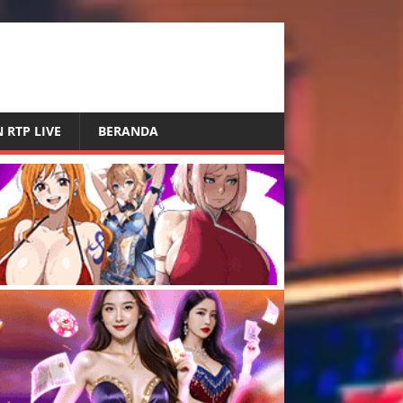
 RTP LIVE
BERANDA