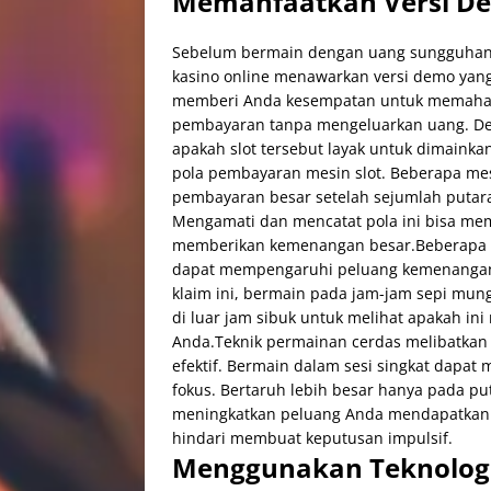
Memanfaatkan Versi D
Sebelum bermain dengan uang sungguhan, c
kasino online menawarkan versi demo yang
memberi Anda kesempatan untuk memahami 
pembayaran tanpa mengeluarkan uang. De
apakah slot tersebut layak untuk dimaink
pola pembayaran mesin slot. Beberapa mes
pembayaran besar setelah sejumlah putaran
Mengamati dan mencatat pola ini bisa mem
memberikan kemenangan besar.Beberapa p
dapat mempengaruhi peluang kemenangan.
klaim ini, bermain pada jam-jam sepi mun
di luar jam sibuk untuk melihat apakah i
Anda.Teknik permainan cerdas melibatkan 
efektif. Bermain dalam sesi singkat dapa
fokus. Bertaruh lebih besar hanya pada p
meningkatkan peluang Anda mendapatkan j
hindari membuat keputusan impulsif.
Menggunakan Teknologi