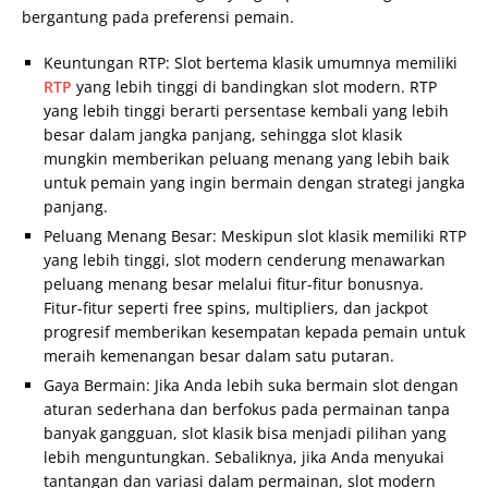
bergantung pada preferensi pemain.
Keuntungan RTP: Slot bertema klasik umumnya memiliki
RTP
yang lebih tinggi di bandingkan slot modern. RTP
yang lebih tinggi berarti persentase kembali yang lebih
besar dalam jangka panjang, sehingga slot klasik
mungkin memberikan peluang menang yang lebih baik
untuk pemain yang ingin bermain dengan strategi jangka
panjang.
Peluang Menang Besar: Meskipun slot klasik memiliki RTP
yang lebih tinggi, slot modern cenderung menawarkan
peluang menang besar melalui fitur-fitur bonusnya.
Fitur-fitur seperti free spins, multipliers, dan jackpot
progresif memberikan kesempatan kepada pemain untuk
meraih kemenangan besar dalam satu putaran.
Gaya Bermain: Jika Anda lebih suka bermain slot dengan
aturan sederhana dan berfokus pada permainan tanpa
banyak gangguan, slot klasik bisa menjadi pilihan yang
lebih menguntungkan. Sebaliknya, jika Anda menyukai
tantangan dan variasi dalam permainan, slot modern