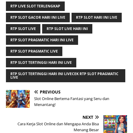
RTP LIVE SLOT TERLENGKAP
RTP SLOT GACOR HARI INI LIVE
RTP SLOT HARI INI LIVE
RTP SLOT LIVE
RTP SLOT LIVE HARI INI
RTP SLOT PRAGMATIC HARI INI LIVE
RTP SLOT PRAGMATIC LIVE
RTP SLOT TERTINGGI HARI INI LIVE
RTP SLOT TERTINGGI HARI INI LIVECEK RTP SLOT PRAGMATIC
LIVE
PREVIOUS
Slot Online Bertema Fantasi yang Seru dan
Menantang!
NEXT
Cara Kerja Slot Online dan Mengapa Anda Bisa
Menang Besar