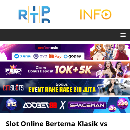
Slot Online Bertema Klasik vs