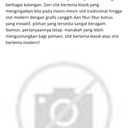
berbagai kalangan. Dari slot bertema klasik yang
mengingatkan kita pada mesin-mesin slot tradisional hingga
slot modern dengan grafis canggih dan fitur-fitur bonus
yang inovatif, pilihan yang tersedia sangat beragam.
Namun, pertanyaannya tetap: manakah yang lebih
menguntungkan bagi pemain, slot bertema klasik atau slot
bertema modern?