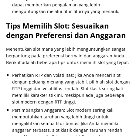
dapat memberikan pengalaman yang lebih
menguntungkan melalui fitur-fiturnya yang menarik.
Tips Memilih Slot: Sesuaikan
dengan Preferensi dan Anggaran
Menentukan slot mana yang lebih menguntungkan sangat
bergantung pada preferensi bermain dan anggaran Anda.
Berikut adalah beberapa tips untuk memilih slot yang tepat:
Perhatikan RTP dan Volatilitas: Jika Anda mencari slot
dengan peluang menang yang stabil, pilihlah slot dengan
RTP tinggi dan volatilitas rendah. Slot klasik sering kali
memiliki karakteristik ini, meskipun ada juga beberapa
slot modern dengan RTP tinggi.
Pertimbangkan Anggaran: Slot modern sering kali
membutuhkan taruhan yang lebih tinggi untuk
mengaktifkan semua fitur bonus. Jika Anda memiliki
anggaran terbatas, slot klasik dengan taruhan rendah