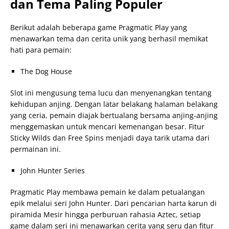
dan Tema Paling Populer
Berikut adalah beberapa game Pragmatic Play yang
menawarkan tema dan cerita unik yang berhasil memikat
hati para pemain:
The Dog House
Slot ini mengusung tema lucu dan menyenangkan tentang
kehidupan anjing. Dengan latar belakang halaman belakang
yang ceria, pemain diajak bertualang bersama anjing-anjing
menggemaskan untuk mencari kemenangan besar. Fitur
Sticky Wilds dan Free Spins menjadi daya tarik utama dari
permainan ini.
John Hunter Series
Pragmatic Play membawa pemain ke dalam petualangan
epik melalui seri John Hunter. Dari pencarian harta karun di
piramida Mesir hingga perburuan rahasia Aztec, setiap
game dalam seri ini menawarkan cerita yang seru dan fitur