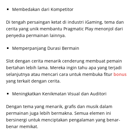
Membedakan dari Kompetitor
Di tengah persaingan ketat di industri iGaming, tema dan
cerita yang unik membantu Pragmatic Play menonjol dari
penyedia permainan lainnya.
Memperpanjang Durasi Bermain
Slot dengan cerita menarik cenderung membuat pemain
bertahan lebih lama. Mereka ingin tahu apa yang terjadi
selanjutnya atau mencari cara untuk membuka fitur
bonus
yang terkait dengan cerita.
Meningkatkan Kenikmatan Visual dan Auditori
Dengan tema yang menarik, grafis dan musik dalam
permainan juga lebih bermakna. Semua elemen ini
bersinergi untuk menciptakan pengalaman yang benar-
benar memikat.