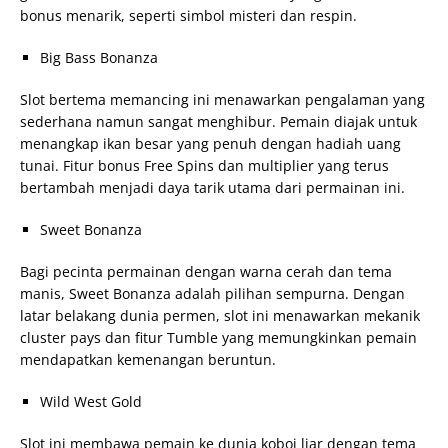
bonus menarik, seperti simbol misteri dan respin.
Big Bass Bonanza
Slot bertema memancing ini menawarkan pengalaman yang
sederhana namun sangat menghibur. Pemain diajak untuk
menangkap ikan besar yang penuh dengan hadiah uang
tunai. Fitur bonus Free Spins dan multiplier yang terus
bertambah menjadi daya tarik utama dari permainan ini.
Sweet Bonanza
Bagi pecinta permainan dengan warna cerah dan tema
manis, Sweet Bonanza adalah pilihan sempurna. Dengan
latar belakang dunia permen, slot ini menawarkan mekanik
cluster pays dan fitur Tumble yang memungkinkan pemain
mendapatkan kemenangan beruntun.
Wild West Gold
Slot ini membawa pemain ke dunia koboi liar dengan tema