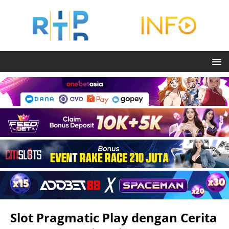
Slot Pragmatic Play dengan Cerita