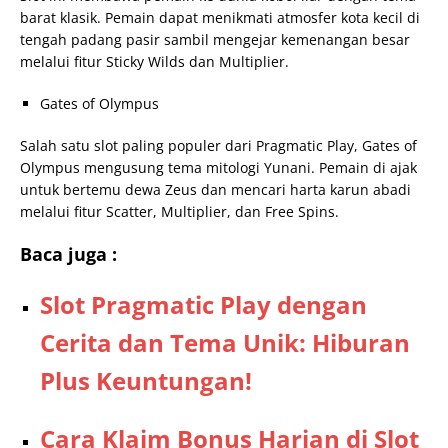
barat klasik. Pemain dapat menikmati atmosfer kota kecil di
tengah padang pasir sambil mengejar kemenangan besar
melalui fitur Sticky Wilds dan Multiplier.
Gates of Olympus
Salah satu slot paling populer dari Pragmatic Play, Gates of
Olympus mengusung tema mitologi Yunani. Pemain di ajak
untuk bertemu dewa Zeus dan mencari harta karun abadi
melalui fitur Scatter, Multiplier, dan Free Spins.
Baca juga :
Slot Pragmatic Play dengan
Cerita dan Tema Unik: Hiburan
Plus Keuntungan!
Cara Klaim Bonus Harian di Slot