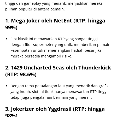
tinggi dan gameplay yang menarik, menjadikan mereka
pilihan populer di antara pemain.
1. Mega Joker oleh NetEnt (RTP: hingga
99%)
Slot klasik ini menawarkan RTP yang sangat tinggi
dengan fitur supermeter yang unik, memberikan pemain
kesempatan untuk memenangkan hadiah besar jika
mereka bersedia mengambil risiko.
2. 1429 Uncharted Seas oleh Thunderkick
(RTP: 98.6%)
Dengan tema petualangan laut yang menarik dan grafik
yang indah, slot ini tidak hanya menawarkan RTP tinggi
tetapi juga pengalaman bermain yang imersif.
3. Jokerizer oleh Yggdrasil (RTP: hingga
98%)