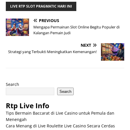
LIVE RTP SLOT PRAGMATIC HARI INI
PREVIOUS
Mengapa Permainan Slot Online Begitu Populer di
Kalangan Pemain Judi
NEXT
Strategi yang Terbukti Meningkatkan Kemenangan!
Search
Search
Rtp Live Info
Tips Bermain Baccarat di Live Casino untuk Pemula dan
Menengah
Cara Menang di Live Roulette Live Casino Secara Cerdas