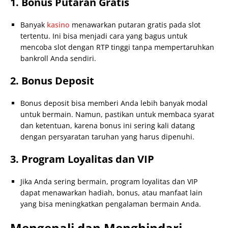
1. Bonus Putaran Gratis
Banyak
kasino
menawarkan putaran gratis pada slot
tertentu. Ini bisa menjadi cara yang bagus untuk
mencoba slot dengan RTP tinggi tanpa mempertaruhkan
bankroll Anda sendiri.
2. Bonus Deposit
Bonus deposit bisa memberi Anda lebih banyak modal
untuk bermain. Namun, pastikan untuk membaca syarat
dan ketentuan, karena bonus ini sering kali datang
dengan persyaratan taruhan yang harus dipenuhi.
3. Program Loyalitas dan VIP
Jika Anda sering bermain, program loyalitas dan VIP
dapat menawarkan hadiah, bonus, atau manfaat lain
yang bisa meningkatkan pengalaman bermain Anda.
Mengenali dan Menghindari