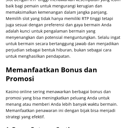
baik bagi pemain untuk mengurangi kerugian dan
memaksimalkan kemenangan dalam jangka panjang.
Memilih slot yang tidak hanya memiliki RTP tinggi tetapi
juga sesuai dengan preferensi dan gaya bermain Anda
adalah kunci untuk pengalaman bermain yang
menyenangkan dan potensial menguntungkan. Selalu ingat
untuk bermain secara bertanggung jawab dan menjadikan
perjudian sebagai bentuk hiburan, bukan sebagai cara
untuk menghasilkan pendapatan.
Memanfaatkan Bonus dan
Promosi
Kasino online sering menawarkan berbagai bonus dan
promosi yang bisa meningkatkan peluang Anda untuk
menang atau memberi Anda lebih banyak waktu bermain.
Memanfaatkan penawaran ini dengan bijak bisa menjadi
strategi yang efektif.