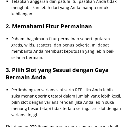
Tetapkan anggaran dan patuhi itu, pastikan Anda tidak
menghabiskan lebih dari yang Anda mampu untuk
kehilangan.
2. Memahami Fitur Permainan
Pahami bagaimana fitur permainan seperti putaran
gratis, wilds, scatters, dan bonus bekerja. Ini dapat
membantu Anda membuat keputusan yang lebih baik
selama bermain.
3. Pilih Slot yang Sesuai dengan Gaya
Bermain Anda
Pertimbangkan varians slot serta RTP. Jika Anda lebih
suka menang sering tetapi dalam jumlah yang lebih kecil,
pilih slot dengan varians rendah. Jika Anda lebih suka
menang besar tetapi tidak terlalu sering, cari slot dengan
varians tinggi.
Slot dengan RTP tinggi menawarkan kesempatan yang lebih