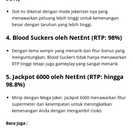
Slot ini dikenal dengan mode Jokerizer-nya yang
menawarkan peluang lebih tinggi untuk kemenangan
besar dengan taruhan yang lebih tinggi.
4. Blood Suckers oleh NetEnt (RTP: 98%)
Dengan tema vampir yang menarik dan fitur bonus yang
menguntungkan, Blood Suckers tidak hanya menawarkan
RTP tinggi tetapi juga gameplay yang sangat menarik.
5. Jackpot 6000 oleh NetEnt (RTP: hingga
98.8%)
Mirip dengan Mega Joker, Jackpot 6000 menawarkan fitur
supermeter dan kesempatan untuk meningkatkan
kemenangan Anda dengan mengambil risiko.
Baca juga :