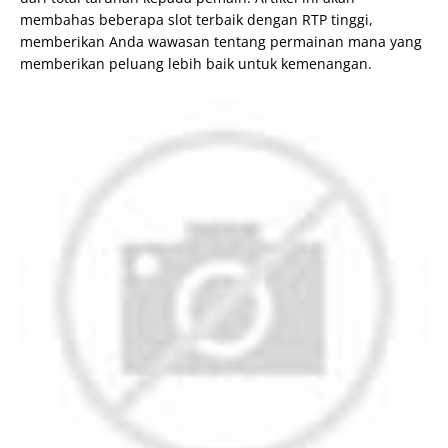
membahas beberapa slot terbaik dengan RTP tinggi,
memberikan Anda wawasan tentang permainan mana yang
memberikan peluang lebih baik untuk kemenangan.