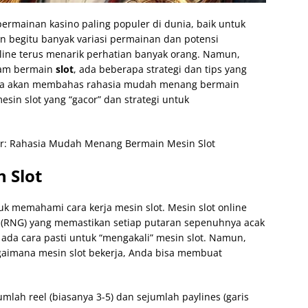
 permainan kasino paling populer di dunia, baik untuk
 begitu banyak variasi permainan dan potensi
nline terus menarik perhatian banyak orang. Namun,
lam bermain
slot
, ada beberapa strategi dan tips yang
kita akan membahas rahasia mudah menang bermain
esin slot yang “gacor” dan strategi untuk
 Slot
k memahami cara kerja mesin slot. Mesin slot online
RNG) yang memastikan setiap putaran sepenuhnya acak
ak ada cara pasti untuk “mengakali” mesin slot. Namun,
aimana mesin slot bekerja, Anda bisa membuat
umlah reel (biasanya 3-5) dan sejumlah paylines (garis