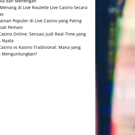
la dan Menengah
Menang di Live Roulette Live Casino Secara
as
inan Populer di Live Casino yang Paling
nati Pemain
Casino Online: Sensasi Judi Real-Time yang
h Nyata
Casino vs Kasino Tradisional: Mana yang
h Menguntungkan?