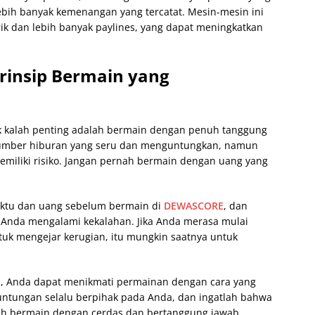
bih banyak kemenangan yang tercatat. Mesin-mesin ini
rik dan lebih banyak paylines, yang dapat meningkatkan
rinsip Bermain yang
 tak kalah penting adalah bermain dengan penuh tanggung
 sumber hiburan yang seru dan menguntungkan, namun
miliki risiko. Jangan pernah bermain dengan uang yang
aktu dan uang sebelum bermain di
DEWASCORE
, dan
a Anda mengalami kekalahan. Jika Anda merasa mulai
tuk mengejar kerugian, itu mungkin saatnya untuk
in, Anda dapat menikmati permainan dengan cara yang
tungan selalu berpihak pada Anda, dan ingatlah bahwa
ah bermain dengan cerdas dan bertanggung jawab.