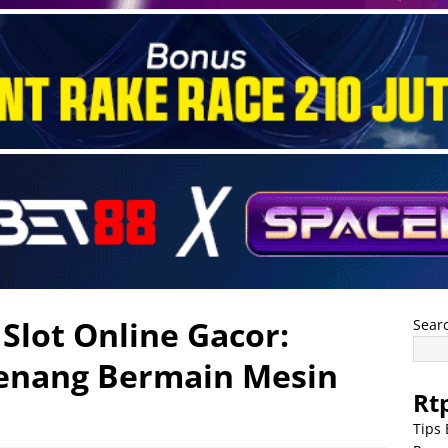
lot Online Gacor:
Sear
enang Bermain Mesin
Rtp
Tips 