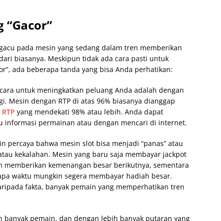
g “Gacor”
mengacu pada mesin yang sedang dalam tren memberikan
dari biasanya. Meskipun tidak ada cara pasti untuk
r”, ada beberapa tanda yang bisa Anda perhatikan:
u cara untuk meningkatkan peluang Anda adalah dengan
gi. Mesin dengan RTP di atas 96% biasanya dianggap
i
RTP
yang mendekati 98% atau lebih. Anda dapat
 informasi permainan atau dengan mencari di internet.
 percaya bahwa mesin slot bisa menjadi “panas” atau
atau kekalahan. Mesin yang baru saja membayar jackpot
m memberikan kemenangan besar berikutnya, sementara
apa waktu mungkin segera membayar hadiah besar.
aripada fakta, banyak pemain yang memperhatikan tren
bih banyak pemain, dan dengan lebih banyak putaran yang