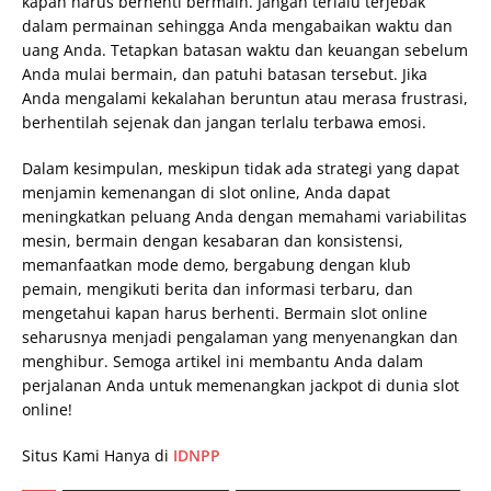
kapan harus berhenti bermain. Jangan terlalu terjebak
dalam permainan sehingga Anda mengabaikan waktu dan
uang Anda. Tetapkan batasan waktu dan keuangan sebelum
Anda mulai bermain, dan patuhi batasan tersebut. Jika
Anda mengalami kekalahan beruntun atau merasa frustrasi,
berhentilah sejenak dan jangan terlalu terbawa emosi.
Dalam kesimpulan, meskipun tidak ada strategi yang dapat
menjamin kemenangan di slot online, Anda dapat
meningkatkan peluang Anda dengan memahami variabilitas
mesin, bermain dengan kesabaran dan konsistensi,
memanfaatkan mode demo, bergabung dengan klub
pemain, mengikuti berita dan informasi terbaru, dan
mengetahui kapan harus berhenti. Bermain slot online
seharusnya menjadi pengalaman yang menyenangkan dan
menghibur. Semoga artikel ini membantu Anda dalam
perjalanan Anda untuk memenangkan jackpot di dunia slot
online!
Situs Kami Hanya di
IDNPP