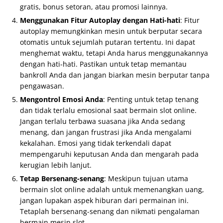
gratis, bonus setoran, atau promosi lainnya.
Menggunakan Fitur Autoplay dengan Hati-hati
: Fitur
autoplay memungkinkan mesin untuk berputar secara
otomatis untuk sejumlah putaran tertentu. Ini dapat
menghemat waktu, tetapi Anda harus menggunakannya
dengan hati-hati. Pastikan untuk tetap memantau
bankroll Anda dan jangan biarkan mesin berputar tanpa
pengawasan.
Mengontrol Emosi Anda
: Penting untuk tetap tenang
dan tidak terlalu emosional saat bermain slot online.
Jangan terlalu terbawa suasana jika Anda sedang
menang, dan jangan frustrasi jika Anda mengalami
kekalahan. Emosi yang tidak terkendali dapat
mempengaruhi keputusan Anda dan mengarah pada
kerugian lebih lanjut.
Tetap Bersenang-senang
: Meskipun tujuan utama
bermain slot online adalah untuk memenangkan uang,
jangan lupakan aspek hiburan dari permainan ini.
Tetaplah bersenang-senang dan nikmati pengalaman
bermain mesin slot.