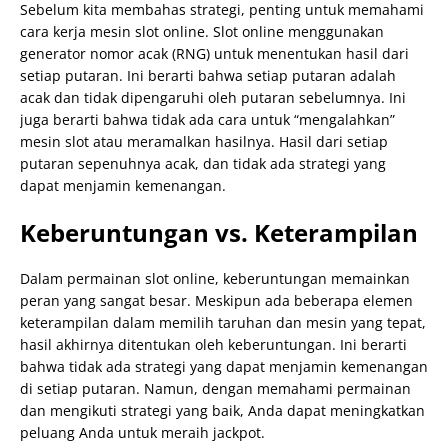
Sebelum kita membahas strategi, penting untuk memahami
cara kerja mesin slot online. Slot online menggunakan
generator nomor acak (RNG) untuk menentukan hasil dari
setiap putaran. Ini berarti bahwa setiap putaran adalah
acak dan tidak dipengaruhi oleh putaran sebelumnya. Ini
juga berarti bahwa tidak ada cara untuk “mengalahkan”
mesin slot atau meramalkan hasilnya. Hasil dari setiap
putaran sepenuhnya acak, dan tidak ada strategi yang
dapat menjamin kemenangan.
Keberuntungan vs. Keterampilan
Dalam permainan slot online, keberuntungan memainkan
peran yang sangat besar. Meskipun ada beberapa elemen
keterampilan dalam memilih taruhan dan mesin yang tepat,
hasil akhirnya ditentukan oleh keberuntungan. Ini berarti
bahwa tidak ada strategi yang dapat menjamin kemenangan
di setiap putaran. Namun, dengan memahami permainan
dan mengikuti strategi yang baik, Anda dapat meningkatkan
peluang Anda untuk meraih jackpot.