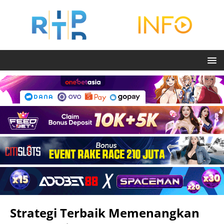
Strategi Terbaik Memenangkan