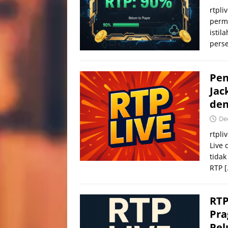
rtpli
perma
istil
pers
Pen
Jac
den
De
rtpli
Live
tidak
RTP
[
RTP
Pra
Pel