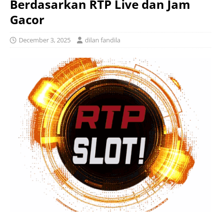
Berdasarkan RTP Live dan Jam
Gacor
December 3, 2025
dilan fandila