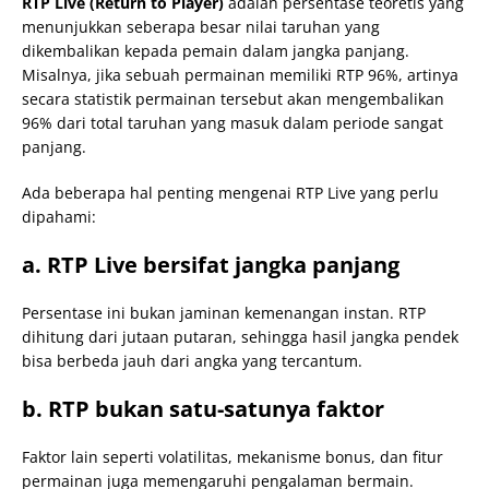
RTP Live (Return to Player)
adalah persentase teoretis yang
menunjukkan seberapa besar nilai taruhan yang
dikembalikan kepada pemain dalam jangka panjang.
Misalnya, jika sebuah permainan memiliki RTP 96%, artinya
secara statistik permainan tersebut akan mengembalikan
96% dari total taruhan yang masuk dalam periode sangat
panjang.
Ada beberapa hal penting mengenai RTP Live yang perlu
dipahami:
a. RTP Live bersifat jangka panjang
Persentase ini bukan jaminan kemenangan instan. RTP
dihitung dari jutaan putaran, sehingga hasil jangka pendek
bisa berbeda jauh dari angka yang tercantum.
b. RTP bukan satu-satunya faktor
Faktor lain seperti volatilitas, mekanisme bonus, dan fitur
permainan juga memengaruhi pengalaman bermain.