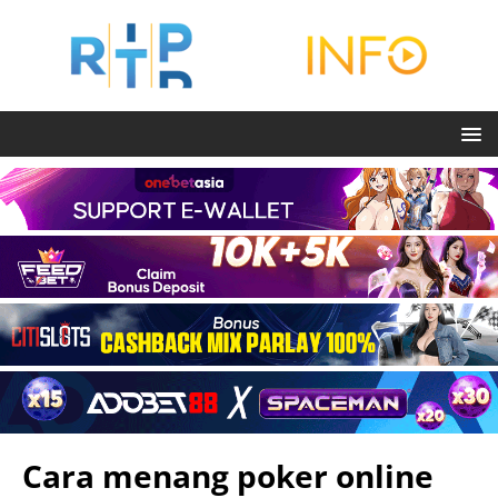
Cara menang poker online