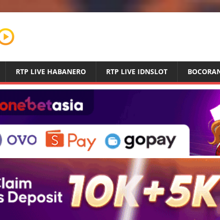
RTP LIVE HABANERO
RTP LIVE IDNSLOT
BOCORAN