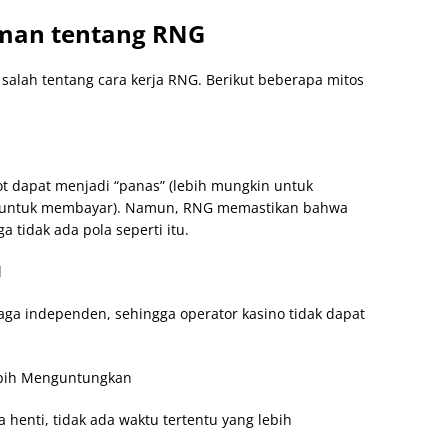
man tentang RNG
alah tentang cara kerja RNG. Berikut beberapa mitos
t dapat menjadi “panas” (lebih mungkin untuk
n untuk membayar). Namun, RNG memastikan bahwa
 tidak ada pola seperti itu.
l
baga independen, sehingga operator kasino tidak dapat
ebih Menguntungkan
henti, tidak ada waktu tertentu yang lebih