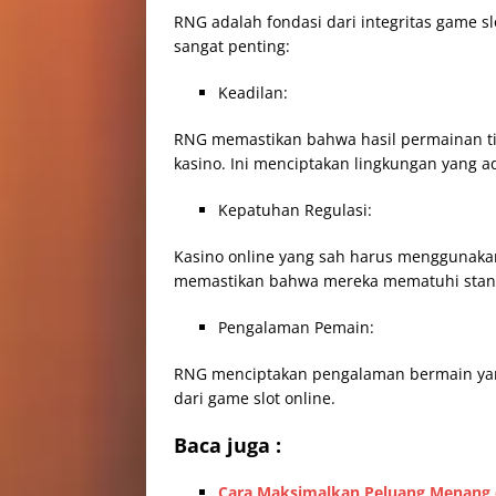
RNG adalah fondasi dari integritas game sl
sangat penting:
Keadilan:
RNG memastikan bahwa hasil permainan ti
kasino. Ini menciptakan lingkungan yang a
Kepatuhan Regulasi:
Kasino online yang sah harus menggunaka
memastikan bahwa mereka mematuhi standa
Pengalaman Pemain:
RNG menciptakan pengalaman bermain yang 
dari game slot online.
Baca juga :
Cara Maksimalkan Peluang Menang d