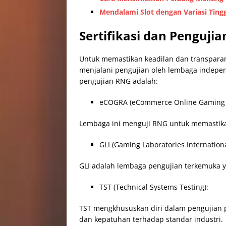
Mendalami Slot dengan Variasi Ting
Sertifikasi dan Penguji
Untuk memastikan keadilan dan transparan
menjalani pengujian oleh lembaga indepe
pengujian RNG adalah:
eCOGRA (eCommerce Online Gaming R
Lembaga ini menguji RNG untuk memastika
GLI (Gaming Laboratories Internationa
GLI adalah lembaga pengujian terkemuka y
TST (Technical Systems Testing):
TST mengkhususkan diri dalam pengujian 
dan kepatuhan terhadap standar industri.