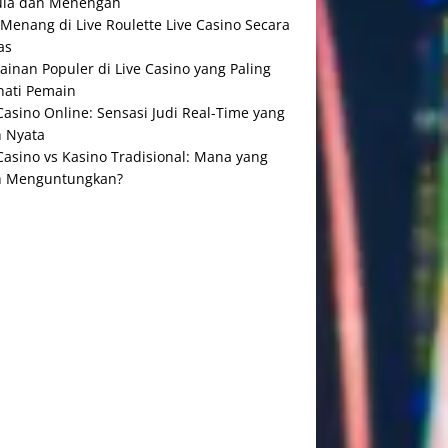
la dan Menengah
Menang di Live Roulette Live Casino Secara
as
inan Populer di Live Casino yang Paling
nati Pemain
Casino Online: Sensasi Judi Real-Time yang
h Nyata
Casino vs Kasino Tradisional: Mana yang
h Menguntungkan?