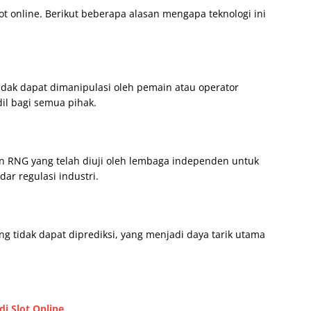
ot online. Berikut beberapa alasan mengapa teknologi ini
dak dapat dimanipulasi oleh pemain atau operator
dil bagi semua pihak.
n RNG yang telah diuji oleh lembaga independen untuk
r regulasi industri.
tidak dapat diprediksi, yang menjadi daya tarik utama
i Slot Online