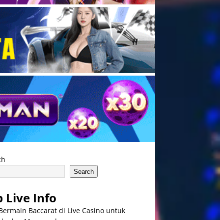
ch
Search
 Live Info
Bermain Baccarat di Live Casino untuk