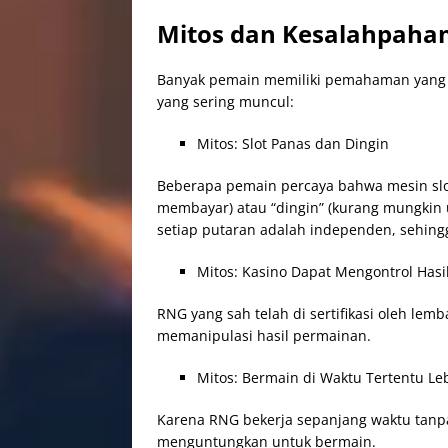
Mitos dan Kesalahpaha
Banyak pemain memiliki pemahaman yang s
yang sering muncul:
Mitos: Slot Panas dan Dingin
Beberapa pemain percaya bahwa mesin slo
membayar) atau “dingin” (kurang mungki
setiap putaran adalah independen, sehingga
Mitos: Kasino Dapat Mengontrol Hasi
RNG yang sah telah di sertifikasi oleh lem
memanipulasi hasil permainan.
Mitos: Bermain di Waktu Tertentu L
Karena RNG bekerja sepanjang waktu tanpa 
menguntungkan untuk bermain.