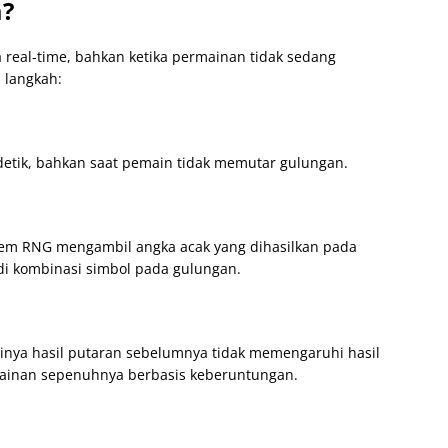
a?
 real-time, bahkan ketika permainan tidak sedang
 langkah:
etik, bahkan saat pemain tidak memutar gulungan.
stem RNG mengambil angka acak yang dihasilkan pada
 kombinasi simbol pada gulungan.
tinya hasil putaran sebelumnya tidak memengaruhi hasil
mainan sepenuhnya berbasis keberuntungan.