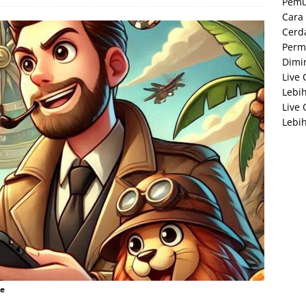
Pemu
Cara 
Cerd
Perma
Dimi
Live 
Lebi
Live 
Lebi
ne