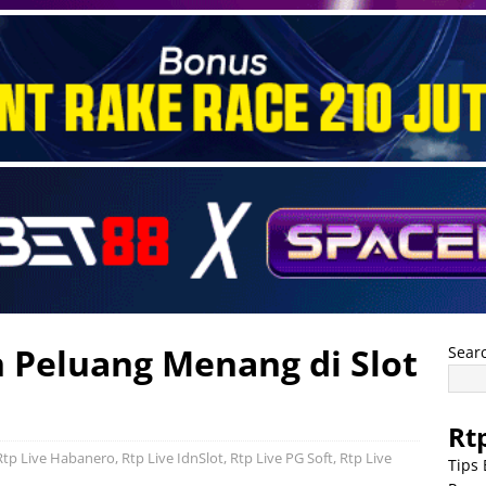
 Peluang Menang di Slot
Sear
Rtp
Rtp Live Habanero
,
Rtp Live IdnSlot
,
Rtp Live PG Soft
,
Rtp Live
Tips 