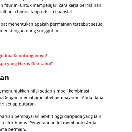
itur ini untuk mempelajari cara kerja permainan,
 pola bonus tanpa risiko finansial.
apat menentukan apakah permainan tersebut sesuai
tmen dengan uang sungguhan.
gi: Apa Keuntungannya?
 Apa yang Harus Diketahui?
ran
g menunjukkan nilai setiap simbol, kombinasi
ia. Dengan memahami tabel pembayaran, Anda dapat
ri setiap putaran.
rkan pembayaran lebih tinggi daripada yang lain,
cu fitur bonus. Pengetahuan ini membantu Anda
ama bermain.