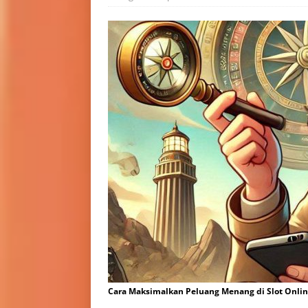
Cara Maksimalkan Peluang Menang di Slot Onli