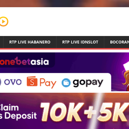
RTP LIVE HABANERO
RTP LIVE IDNSLOT
BOCORAN