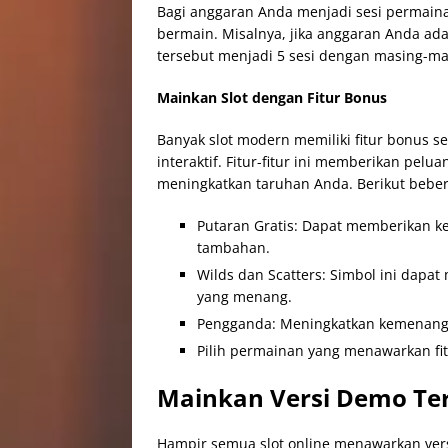
Bagi anggaran Anda menjadi sesi permain
bermain. Misalnya, jika anggaran Anda a
tersebut menjadi 5 sesi dengan masing-ma
Mainkan Slot dengan Fitur Bonus
Banyak slot modern memiliki fitur bonus s
interaktif. Fitur-fitur ini memberikan p
meningkatkan taruhan Anda. Berikut bebe
Putaran Gratis: Dapat memberikan 
tambahan.
Wilds dan Scatters: Simbol ini dap
yang menang.
Pengganda: Meningkatkan kemenanga
Pilih permainan yang menawarkan fi
Mainkan Versi Demo Ter
Hampir semua slot online menawarkan ve