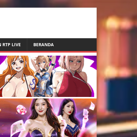
 RTP LIVE
BERANDA