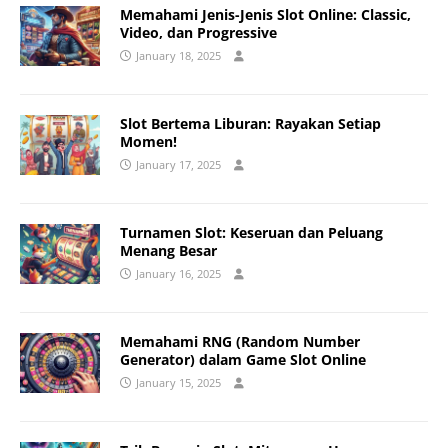
Memahami Jenis-Jenis Slot Online: Classic,
Video, dan Progressive
January 18, 2025
Slot Bertema Liburan: Rayakan Setiap
Momen!
January 17, 2025
Turnamen Slot: Keseruan dan Peluang
Menang Besar
January 16, 2025
Memahami RNG (Random Number
Generator) dalam Game Slot Online
January 15, 2025