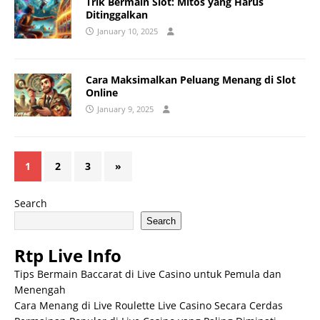
Trik Bermain Slot: Mitos yang Harus
Ditinggalkan
January 10, 2025
Cara Maksimalkan Peluang Menang di Slot
Online
January 9, 2025
1
2
3
»
Search
Search
Rtp Live Info
Tips Bermain Baccarat di Live Casino untuk Pemula dan
Menengah
Cara Menang di Live Roulette Live Casino Secara Cerdas