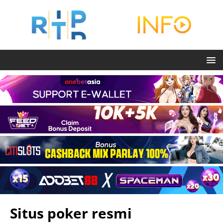
Situs poker resmi