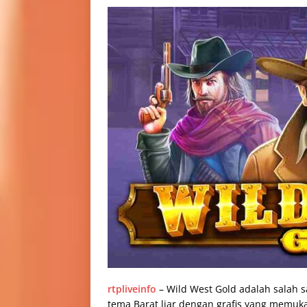
rtpliveinfo
– Wild West Gold adalah salah 
tema Barat liar dengan grafis yang memuka