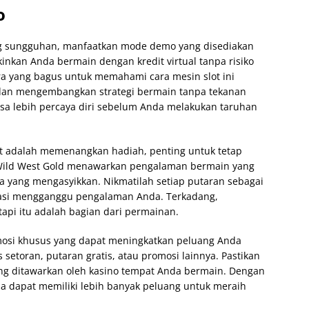
o
g sungguhan, manfaatkan mode demo yang disediakan
kan Anda bermain dengan kredit virtual tanpa risiko
ra yang bagus untuk memahami cara mesin slot ini
dan mengembangkan strategi bermain tanpa tekanan
sa lebih percaya diri sebelum Anda melakukan taruhan
t adalah memenangkan hadiah, penting untuk tetap
 Wild West Gold menawarkan pengalaman bermain yang
a yang mengasyikkan. Nikmatilah setiap putaran sebagai
trasi mengganggu pengalaman Anda. Terkadang,
api itu adalah bagian dari permainan.
omosi khusus yang dapat meningkatkan peluang Anda
setoran, putaran gratis, atau promosi lainnya. Pastikan
ng ditawarkan oleh kasino tempat Anda bermain. Dengan
a dapat memiliki lebih banyak peluang untuk meraih