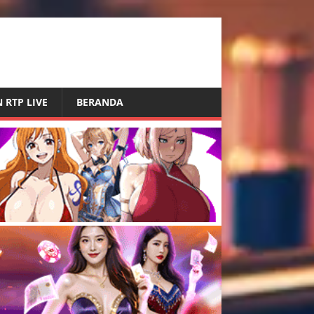
 RTP LIVE
BERANDA