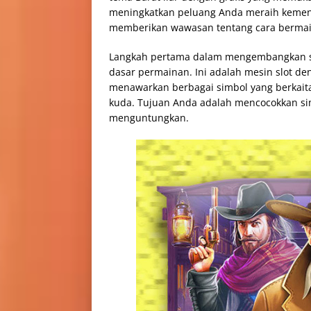
meningkatkan peluang Anda meraih kemenan
memberikan wawasan tentang cara bermain 
Langkah pertama dalam mengembangkan s
dasar permainan. Ini adalah mesin slot d
menawarkan berbagai simbol yang berkaita
kuda. Tujuan Anda adalah mencocokkan sim
menguntungkan.