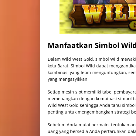
Manfaatkan Simbol Wild
Dalam Wild West Gold, simbol Wild mewakil
kota Barat. Simbol Wild dapat mengganti
kombinasi yang lebih menguntungkan, sem
yang mengasyikkan.
Setiap mesin slot memiliki tabel pembay
memenangkan dengan kombinasi simbol te
Wild West Gold sehingga Anda tahu simbol
penting untuk mengembangkan strategi ber
Sebelum Anda mulai bermain, tentukan an
uang yang bersedia Anda pertaruhkan dala