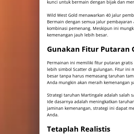
kunci untuk bermain dengan bijak dan me
Wild West Gold menawarkan 40 jalur pemb
Bermain dengan semua jalur pembayaran 
kombinasi pemenang. Meskipun ini mungkin 
kemenangan jauh lebih besar.
Gunakan Fitur Putaran 
Permainan ini memiliki fitur putaran grat
lebih simbol Scatter di gulungan. Fitur 
besar tanpa harus memasang taruhan tamb
Anda mungkin akan meraih kemenangan y
Strategi taruhan Martingale adalah salah
Ide dasarnya adalah meningkatkan taruhan
jaminan kemenangan, strategi ini dapat
Anda.
Tetaplah Realistis