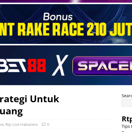
trategi Untuk
Sear
luang
Rtp
ve
,
Rtp Live Habanero
0
Tips 