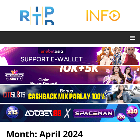
Month:
April 2024