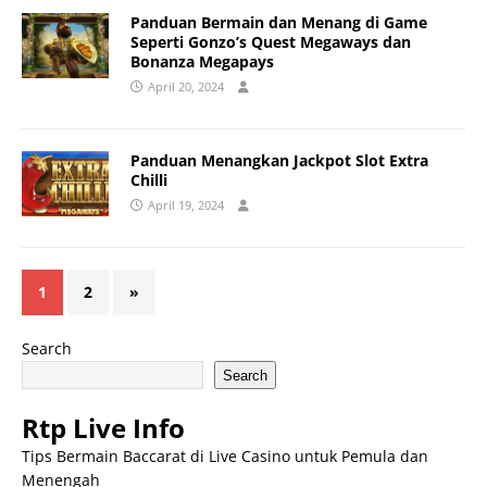
Panduan Bermain dan Menang di Game
Seperti Gonzo’s Quest Megaways dan
Bonanza Megapays
April 20, 2024
Panduan Menangkan Jackpot Slot Extra
Chilli
April 19, 2024
1
2
»
Search
Search
Rtp Live Info
Tips Bermain Baccarat di Live Casino untuk Pemula dan
Menengah