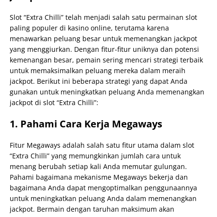
Slot “Extra Chilli” telah menjadi salah satu permainan slot
paling populer di kasino online, terutama karena
menawarkan peluang besar untuk memenangkan jackpot
yang menggiurkan. Dengan fitur-fitur uniknya dan potensi
kemenangan besar, pemain sering mencari strategi terbaik
untuk memaksimalkan peluang mereka dalam meraih
jackpot. Berikut ini beberapa strategi yang dapat Anda
gunakan untuk meningkatkan peluang Anda memenangkan
jackpot di slot “Extra Chilli”:
1. Pahami Cara Kerja Megaways
Fitur Megaways adalah salah satu fitur utama dalam slot
“Extra Chilli” yang memungkinkan jumlah cara untuk
menang berubah setiap kali Anda memutar gulungan.
Pahami bagaimana mekanisme Megaways bekerja dan
bagaimana Anda dapat mengoptimalkan penggunaannya
untuk meningkatkan peluang Anda dalam memenangkan
jackpot. Bermain dengan taruhan maksimum akan