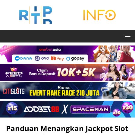
Panduan Menangkan Jackpot Slot