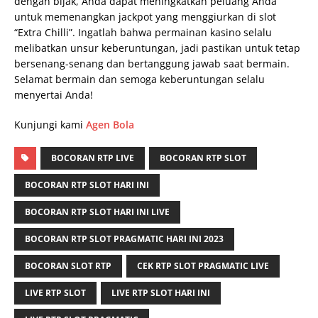
dengan bijak, Anda dapat meningkatkan peluang Anda
untuk memenangkan jackpot yang menggiurkan di slot
“Extra Chilli”. Ingatlah bahwa permainan kasino selalu
melibatkan unsur keberuntungan, jadi pastikan untuk tetap
bersenang-senang dan bertanggung jawab saat bermain.
Selamat bermain dan semoga keberuntungan selalu
menyertai Anda!
Kunjungi kami
Agen Bola
BOCORAN RTP LIVE
BOCORAN RTP SLOT
BOCORAN RTP SLOT HARI INI
BOCORAN RTP SLOT HARI INI LIVE
BOCORAN RTP SLOT PRAGMATIC HARI INI 2023
BOCORAN SLOT RTP
CEK RTP SLOT PRAGMATIC LIVE
LIVE RTP SLOT
LIVE RTP SLOT HARI INI