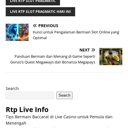
LIVE RTP SLOT PRAGMATIC
LIVE RTP SLOT PRAGMATIC HARI INI
PREVIOUS
Kunci untuk Pengalaman Bermain Slot Online yang
Optimal
NEXT
Panduan Bermain dan Menang di Game Seperti
Gonzo’s Quest Megaways dan Bonanza Megapays
Search
Search
Rtp Live Info
Tips Bermain Baccarat di Live Casino untuk Pemula dan
Menengah