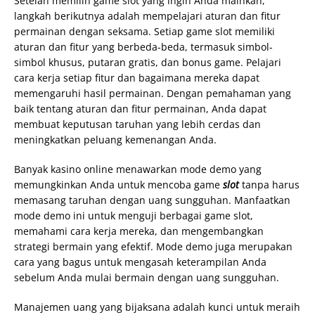
Setelah memilih game slot yang ingin Anda mainkan,
langkah berikutnya adalah mempelajari aturan dan fitur
permainan dengan seksama. Setiap game slot memiliki
aturan dan fitur yang berbeda-beda, termasuk simbol-
simbol khusus, putaran gratis, dan bonus game. Pelajari
cara kerja setiap fitur dan bagaimana mereka dapat
memengaruhi hasil permainan. Dengan pemahaman yang
baik tentang aturan dan fitur permainan, Anda dapat
membuat keputusan taruhan yang lebih cerdas dan
meningkatkan peluang kemenangan Anda.
Banyak kasino online menawarkan mode demo yang
memungkinkan Anda untuk mencoba game
slot
tanpa harus
memasang taruhan dengan uang sungguhan. Manfaatkan
mode demo ini untuk menguji berbagai game slot,
memahami cara kerja mereka, dan mengembangkan
strategi bermain yang efektif. Mode demo juga merupakan
cara yang bagus untuk mengasah keterampilan Anda
sebelum Anda mulai bermain dengan uang sungguhan.
Manajemen uang yang bijaksana adalah kunci untuk meraih