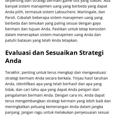
terpenting dari strategi bermain game slot yang sukses. Ada
banyak sistem manajemen uang yang berbeda yang dapat
Anda pilih, termasuk sistem Labouchere, Martingale, dan
Paroli. Cobalah beberapa sistem manajemen uang yang
berbeda dan temukan yang paling sesuai dengan gaya
bermain dan tujuan Anda. Pastikan untuk tetap konsisten
dalam menerapkan sistem manajemen uang Anda dan
patuhi batasan yang telah Anda tetapkan.
Evaluasi dan Sesuaikan Strategi
Anda
Terakhir, penting untuk terus mengkaji dan mengevaluasi
strategi bermain Anda secara berkala. Tinjau hasil taruhan
Anda, identifikasi apa yang telah berhasil dan apa yang
tidak, dan cari tahu apa yang dapat Anda pelajari dari
pengalaman bermain Anda. Dengan cara ini, Anda dapat
terus mengembangkan strategi bermain yang lebih baik dan
meningkatkan peluang kemenangan Anda dalam jangka
panjang. Jangan ragu untuk melakukan penyesuaian sesuai