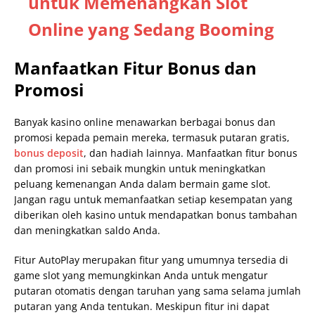
untuk Memenangkan Slot
Online yang Sedang Booming
Manfaatkan Fitur Bonus dan
Promosi
Banyak kasino online menawarkan berbagai bonus dan
promosi kepada pemain mereka, termasuk putaran gratis,
bonus deposit
, dan hadiah lainnya. Manfaatkan fitur bonus
dan promosi ini sebaik mungkin untuk meningkatkan
peluang kemenangan Anda dalam bermain game slot.
Jangan ragu untuk memanfaatkan setiap kesempatan yang
diberikan oleh kasino untuk mendapatkan bonus tambahan
dan meningkatkan saldo Anda.
Fitur AutoPlay merupakan fitur yang umumnya tersedia di
game slot yang memungkinkan Anda untuk mengatur
putaran otomatis dengan taruhan yang sama selama jumlah
putaran yang Anda tentukan. Meskipun fitur ini dapat