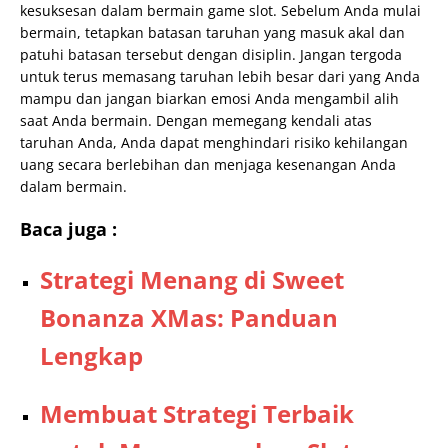
kesuksesan dalam bermain game slot. Sebelum Anda mulai
bermain, tetapkan batasan taruhan yang masuk akal dan
patuhi batasan tersebut dengan disiplin. Jangan tergoda
untuk terus memasang taruhan lebih besar dari yang Anda
mampu dan jangan biarkan emosi Anda mengambil alih
saat Anda bermain. Dengan memegang kendali atas
taruhan Anda, Anda dapat menghindari risiko kehilangan
uang secara berlebihan dan menjaga kesenangan Anda
dalam bermain.
Baca juga :
Strategi Menang di Sweet
Bonanza XMas: Panduan
Lengkap
Membuat Strategi Terbaik