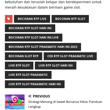
kebutuhan dan teruslah belajar dan bereksperimen untuk
meraih kesuksesan dalam bermain game slot.
BOCORAN RTP LIVE
BOCORAN RTP SLOT
BOCORAN RTP SLOT HARI INI
BOCORAN RTP SLOT HARI INI LIVE
BOCORAN RTP SLOT PRAGMATIC HARI INI 2023
BOCORAN SLOT RTP
CEK RTP SLOT PRAGMATIC LIVE
LIVE RTP SLOT
LIVE RTP SLOT HARI INI
LIVE RTP SLOT PRAGMATIC
LIVE RTP SLOT PRAGMATIC HARI INI
PREVIOUS
Strategi Menang di Sweet Bonanza XMas: Panduan
Lengkap