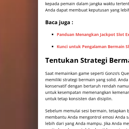
kepada pemain dalam jangka waktu terten
Anda dapat membuat keputusan yang lebih 
Baca juga :
Panduan Menangkan Jackpot Slot Ext
Kunci untuk Pengalaman Bermain Sl
Tentukan Strategi Berm
Saat memainkan game seperti Gonzo’s Qu
memiliki strategi bermain yang solid. And
konservatif dengan bertaruh rendah namun
untuk kesempatan memenangkan kemenangan
untuk tetap konsisten dan disiplin.
Sebelum memulai sesi bermain, tetapkan b
membantu Anda mengontrol emosi Anda saa
lebih dari yang Anda mampu. Jika Anda me