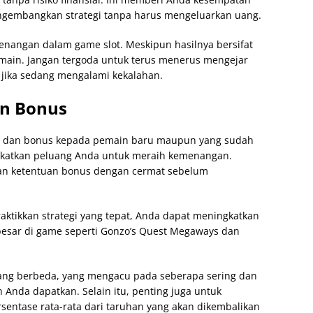
gembangkan strategi tanpa harus mengeluarkan uang.
nangan dalam game slot. Meskipun hasilnya bersifat
ermain. Jangan tergoda untuk terus menerus mengejar
 jika sedang mengalami kekalahan.
n Bonus
i dan bonus kepada pemain baru maupun yang sudah
gkatkan peluang Anda untuk meraih kemenangan.
an ketentuan bonus dengan cermat sebelum
tikkan strategi yang tepat, Anda dapat meningkatkan
sar di game seperti Gonzo’s Quest Megaways dan
 yang berbeda, yang mengacu pada seberapa sering dan
nda dapatkan. Selain itu, penting juga untuk
rsentase rata-rata dari taruhan yang akan dikembalikan