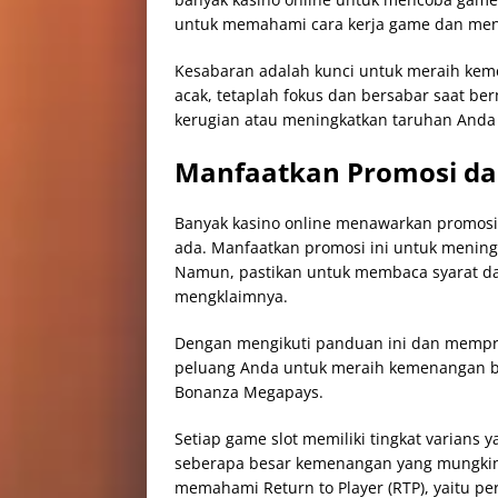
untuk memahami cara kerja game dan men
Kesabaran adalah kunci untuk meraih keme
acak, tetaplah fokus dan bersabar saat b
kerugian atau meningkatkan taruhan Anda
Manfaatkan Promosi da
Banyak kasino online menawarkan promos
ada. Manfaatkan promosi ini untuk menin
Namun, pastikan untuk membaca syarat d
mengklaimnya.
Dengan mengikuti panduan ini dan memprak
peluang Anda untuk meraih kemenangan be
Bonanza Megapays.
Setiap game slot memiliki tingkat varians
seberapa besar kemenangan yang mungkin A
memahami Return to Player (RTP), yaitu pe