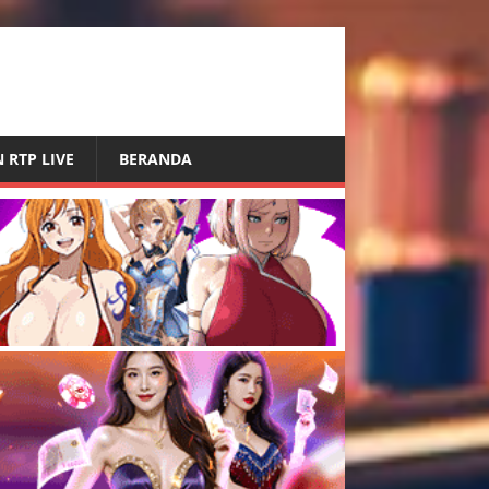
 RTP LIVE
BERANDA