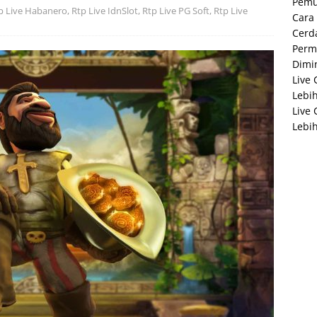
Pemu
p Live Habanero
,
Rtp Live IdnSlot
,
Rtp Live PG Soft
,
Rtp Live
Cara 
Cerd
Perma
Dimi
Live 
Lebi
Live 
Lebi