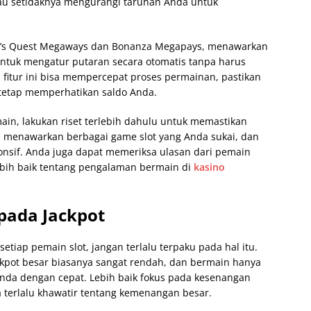
au setidaknya mengurangi taruhan Anda untuk
o’s Quest Megaways dan Bonanza Megapays, menawarkan
ntuk mengatur putaran secara otomatis tanpa harus
 fitur ini bisa mempercepat proses permainan, pastikan
tetap memperhatikan saldo Anda.
ain, lakukan riset terlebih dahulu untuk memastikan
, menawarkan berbagai game slot yang Anda sukai, dan
nsif. Anda juga dapat memeriksa ulasan dari pemain
bih baik tentang pengalaman bermain di
kasino
pada Jackpot
tiap pemain slot, jangan terlalu terpaku pada hal itu.
pot besar biasanya sangat rendah, dan bermain hanya
nda dengan cepat. Lebih baik fokus pada kesenangan
terlalu khawatir tentang kemenangan besar.