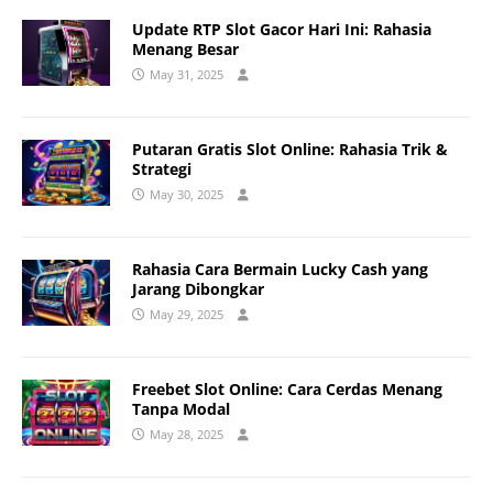
Update RTP Slot Gacor Hari Ini: Rahasia
Menang Besar
May 31, 2025
Putaran Gratis Slot Online: Rahasia Trik &
Strategi
May 30, 2025
Rahasia Cara Bermain Lucky Cash yang
Jarang Dibongkar
May 29, 2025
Freebet Slot Online: Cara Cerdas Menang
Tanpa Modal
May 28, 2025