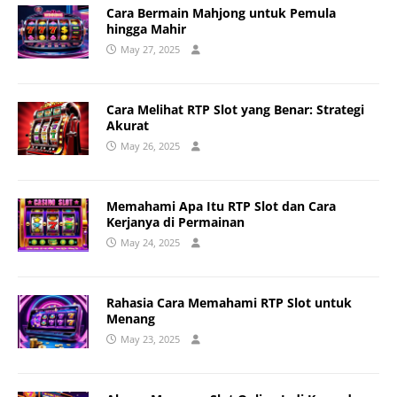
Cara Bermain Mahjong untuk Pemula
hingga Mahir
May 27, 2025
Cara Melihat RTP Slot yang Benar: Strategi
Akurat
May 26, 2025
Memahami Apa Itu RTP Slot dan Cara
Kerjanya di Permainan
May 24, 2025
Rahasia Cara Memahami RTP Slot untuk
Menang
May 23, 2025