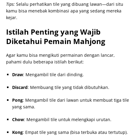
Tips:
Selalu perhatikan tile yang dibuang lawan—dari situ
kamu bisa menebak kombinasi apa yang sedang mereka
kejar.
Istilah Penting yang Wajib
Diketahui Pemain Mahjong
Agar kamu bisa mengikuti permainan dengan lancar,
pahami dulu beberapa istilah berikut:
Draw
: Mengambil tile dari dinding.
Discard
: Membuang tile yang tidak dibutuhkan.
Pong
: Mengambil tile dari lawan untuk membuat tiga tile
yang sama.
Chow
: Mengambil tile untuk melengkapi urutan.
Kong
: Empat tile yang sama (bisa terbuka atau tertutup).