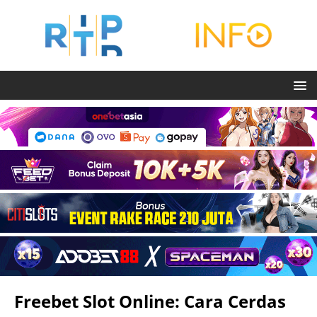
Freebet Slot Online: Cara Cerdas