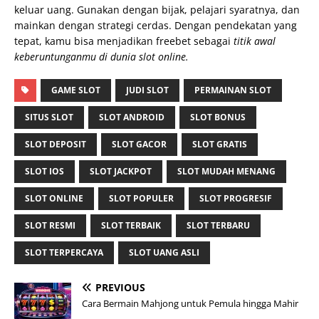
keluar uang. Gunakan dengan bijak, pelajari syaratnya, dan
mainkan dengan strategi cerdas. Dengan pendekatan yang
tepat, kamu bisa menjadikan freebet sebagai
titik awal
keberuntunganmu di dunia slot online.
GAME SLOT
JUDI SLOT
PERMAINAN SLOT
SITUS SLOT
SLOT ANDROID
SLOT BONUS
SLOT DEPOSIT
SLOT GACOR
SLOT GRATIS
SLOT IOS
SLOT JACKPOT
SLOT MUDAH MENANG
SLOT ONLINE
SLOT POPULER
SLOT PROGRESIF
SLOT RESMI
SLOT TERBAIK
SLOT TERBARU
SLOT TERPERCAYA
SLOT UANG ASLI
PREVIOUS
Cara Bermain Mahjong untuk Pemula hingga Mahir