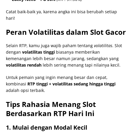
Catat baik-baik ya, karena angka ini bisa berubah setiap
hari!
Peran Volatilitas dalam Slot Gacor
Selain RTP, kamu juga wajib paham tentang
volatilitas
. Slot
dengan
volatilitas tinggi
biasanya memberikan
kemenangan lebih besar namun jarang, sedangkan yang
volatilitas rendah
lebih sering menang tapi nilainya kecil.
Untuk pemain yang ingin menang besar dan cepat,
kombinasi
RTP tinggi + volatilitas sedang hingga tinggi
adalah opsi terbaik.
Tips Rahasia Menang Slot
Berdasarkan RTP Hari Ini
1. Mulai dengan Modal Kecil