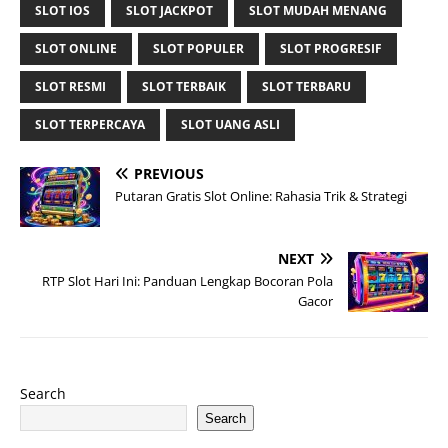
SLOT IOS
SLOT JACKPOT
SLOT MUDAH MENANG
SLOT ONLINE
SLOT POPULER
SLOT PROGRESIF
SLOT RESMI
SLOT TERBAIK
SLOT TERBARU
SLOT TERPERCAYA
SLOT UANG ASLI
PREVIOUS
Putaran Gratis Slot Online: Rahasia Trik & Strategi
NEXT
RTP Slot Hari Ini: Panduan Lengkap Bocoran Pola
Gacor
Search
Search