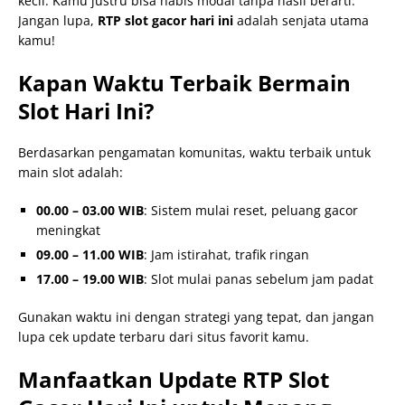
kecil. Kamu justru bisa habis modal tanpa hasil berarti.
Jangan lupa,
RTP slot gacor hari ini
adalah senjata utama
kamu!
Kapan Waktu Terbaik Bermain
Slot Hari Ini?
Berdasarkan pengamatan komunitas, waktu terbaik untuk
main slot adalah:
00.00 – 03.00 WIB
: Sistem mulai reset, peluang gacor
meningkat
09.00 – 11.00 WIB
: Jam istirahat, trafik ringan
17.00 – 19.00 WIB
: Slot mulai panas sebelum jam padat
Gunakan waktu ini dengan strategi yang tepat, dan jangan
lupa cek update terbaru dari situs favorit kamu.
Manfaatkan Update RTP Slot