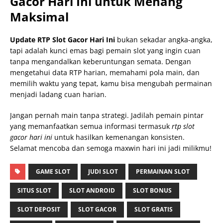
Gacor Hari Ini untuk Menang
Maksimal
Update RTP Slot Gacor Hari Ini
bukan sekadar angka-angka,
tapi adalah kunci emas bagi pemain slot yang ingin cuan
tanpa mengandalkan keberuntungan semata. Dengan
mengetahui data RTP harian, memahami pola main, dan
memilih waktu yang tepat, kamu bisa mengubah permainan
menjadi ladang cuan harian.
Jangan pernah main tanpa strategi. Jadilah pemain pintar
yang memanfaatkan semua informasi termasuk
rtp slot
gacor hari ini
untuk hasilkan kemenangan konsisten.
Selamat mencoba dan semoga maxwin hari ini jadi milikmu!
GAME SLOT
JUDI SLOT
PERMAINAN SLOT
SITUS SLOT
SLOT ANDROID
SLOT BONUS
SLOT DEPOSIT
SLOT GACOR
SLOT GRATIS