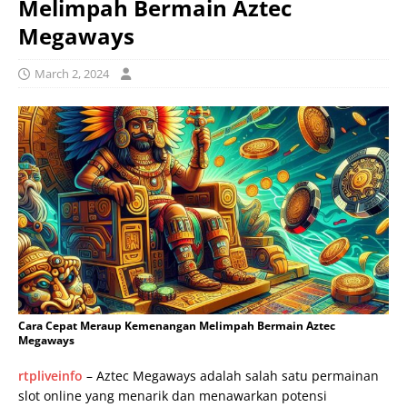
Melimpah Bermain Aztec
Megaways
March 2, 2024
Cara Cepat Meraup Kemenangan Melimpah Bermain Aztec
Megaways
rtpliveinfo
– Aztec Megaways adalah salah satu permainan
slot online yang menarik dan menawarkan potensi