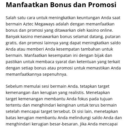
Manfaatkan Bonus dan Promosi
Salah satu cara untuk meningkatkan keuntungan Anda saat
bermain Aztec Megaways adalah dengan memanfaatkan
bonus dan promosi yang ditawarkan oleh kasino online.
Banyak kasino menawarkan bonus selamat datang, putaran
gratis, dan promosi lainnya yang dapat meningkatkan saldo
Anda atau memberi Anda kesempatan tambahan untuk
bermain. Manfaatkan kesempatan ini dengan bijak dan
pastikan untuk membaca syarat dan ketentuan yang terkait
dengan setiap bonus atau promosi untuk memastikan Anda
memanfaatkannya sepenuhnya.
Sebelum memulai sesi bermain Anda, tetapkan target
kemenangan dan kerugian yang realistis. Menetapkan
target kemenangan membantu Anda fokus pada tujuan
tertentu dan menghindari keinginan untuk terus bermain
setelah mencapai target tersebut. Di sisi lain, menetapkan
batas kerugian membantu Anda melindungi saldo Anda dan
menghindari kerugian besar-besaran. Jika Anda mencapai