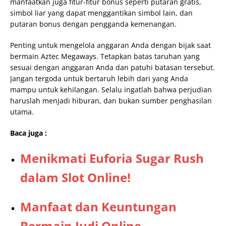
manfaatkan juga fitur-fitur bonus seperti putaran gratis,
simbol liar yang dapat menggantikan simbol lain, dan
putaran bonus dengan pengganda kemenangan.
Penting untuk mengelola anggaran Anda dengan bijak saat
bermain Aztec Megaways. Tetapkan batas taruhan yang
sesuai dengan anggaran Anda dan patuhi batasan tersebut.
Jangan tergoda untuk bertaruh lebih dari yang Anda
mampu untuk kehilangan. Selalu ingatlah bahwa perjudian
haruslah menjadi hiburan, dan bukan sumber penghasilan
utama.
Baca juga :
Menikmati Euforia Sugar Rush
dalam Slot Online!
Manfaat dan Keuntungan
Bermain Judi Online