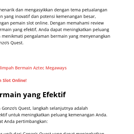
menarik dan mengasyikkan dengan tema petualangan
an yang inovatif dan potensi kemenangan besar,
langan pemain slot online. Dengan memahami review
rmain yang efektif, Anda dapat meningkatkan peluang
n menikmati pengalaman bermain yang menyenangkan
nzo’s Quest.
limpah Bermain Aztec Megaways
 Slot Online!
main yang Efektif
Gonzo’s Quest, langkah selanjutnya adalah
ektif untuk meningkatkan peluang kemenangan Anda.
pat Anda pertimbangkan:
tur unik dari Gonzo’s Quest yang dapat meningkatkan