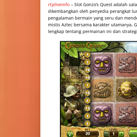
rtpliveinfo
– Slot Gonzo’s Quest adalah sal
dikembangkan oleh penyedia perangkat lu
pengalaman bermain yang seru dan mendeb
mistis Aztec bersama karakter utamanya, G
lengkap tentang permainan ini dan strategi