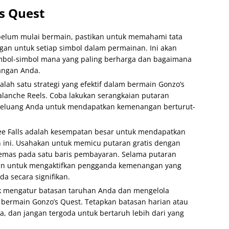
s Quest
elum mulai bermain, pastikan untuk memahami tata
gan untuk setiap simbol dalam permainan. Ini akan
mbol-simbol mana yang paling berharga dan bagaimana
angan Anda.
alah satu strategi yang efektif dalam bermain Gonzo’s
alanche Reels. Coba lakukan serangkaian putaran
 peluang Anda untuk mendapatkan kemenangan berturut-
ree Falls adalah kesempatan besar untuk mendapatkan
ini. Usahakan untuk memicu putaran gratis dengan
 emas pada satu baris pembayaran. Selama putaran
atan untuk mengaktifkan pengganda kemenangan yang
 secara signifikan.
k mengatur batasan taruhan Anda dan mengelola
 bermain Gonzo’s Quest. Tetapkan batasan harian atau
, dan jangan tergoda untuk bertaruh lebih dari yang