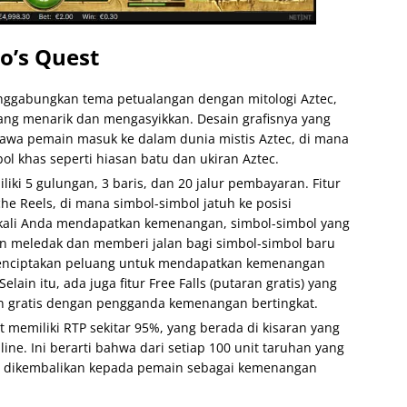
o’s Quest
ggabungkan tema petualangan dengan mitologi Aztec,
ng menarik dan mengasyikkan. Desain grafisnya yang
awa pemain masuk ke dalam dunia mistis Aztec, di mana
 khas seperti hiasan batu dan ukiran Aztec.
iki 5 gulungan, 3 baris, dan 20 jalur pembayaran. Fitur
e Reels, di mana simbol-simbol jatuh ke posisi
 kali Anda mendapatkan kemenangan, simbol-simbol yang
n meledak dan memberi jalan bagi simbol-simbol baru
 menciptakan peluang untuk mendapatkan kemenangan
lain itu, ada juga fitur Free Falls (putaran gratis) yang
n gratis dengan pengganda kemenangan bertingkat.
 memiliki RTP sekitar 95%, yang berada di kisaran yang
ine. Ini berarti bahwa dari setiap 100 unit taruhan yang
kan dikembalikan kepada pemain sebagai kemenangan