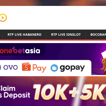
RTP LIVE HABANERO
RTP LIVE IDNSLOT
BOCORAN