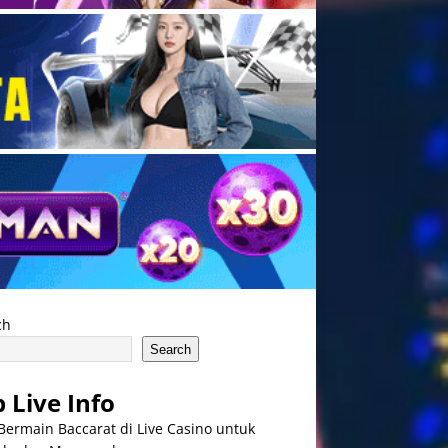
ch
Search
 Live Info
Bermain Baccarat di Live Casino untuk