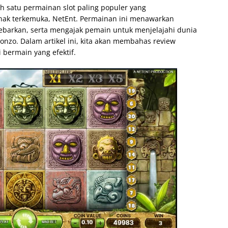
ah satu permainan slot paling populer yang
nak terkemuka, NetEnt. Permainan ini menawarkan
arkan, serta mengajak pemain untuk menjelajahi dunia
onzo. Dalam artikel ini, kita akan membahas review
 bermain yang efektif.