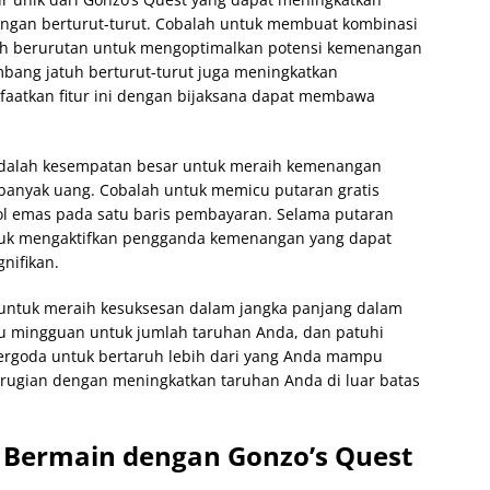
gan berturut-turut. Cobalah untuk membuat kombinasi
h berurutan untuk mengoptimalkan potensi kemenangan
bang jatuh berturut-turut juga meningkatkan
atkan fitur ini dengan bijaksana dapat membawa
 adalah kesempatan besar untuk meraih kemenangan
banyak uang. Cobalah untuk memicu putaran gratis
ol emas pada satu baris pembayaran. Selama putaran
ntuk mengaktifkan pengganda kemenangan yang dapat
nifikan.
 untuk meraih kesuksesan dalam jangka panjang dalam
au mingguan untuk jumlah taruhan Anda, dan patuhi
 tergoda untuk bertaruh lebih dari yang Anda mampu
erugian dengan meningkatkan taruhan Anda di luar batas
Bermain dengan Gonzo’s Quest