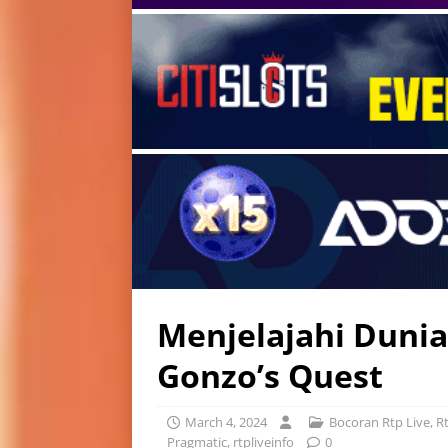
Menjelajahi Dunia
Gonzo’s Quest
March 4, 2024
Bocoran Rtp Live
,
R
Pragmatic
,
rtpliveinfo
0