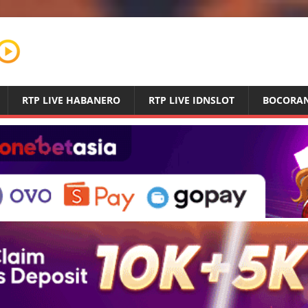
RTP LIVE HABANERO
RTP LIVE IDNSLOT
BOCORAN