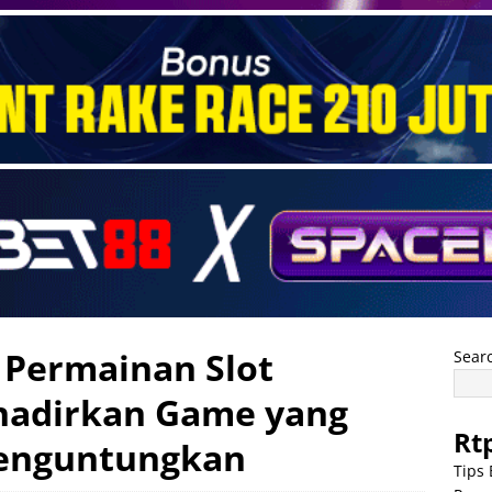
Permainan Slot
Sear
adirkan Game yang
Rtp
enguntungkan
Tips 