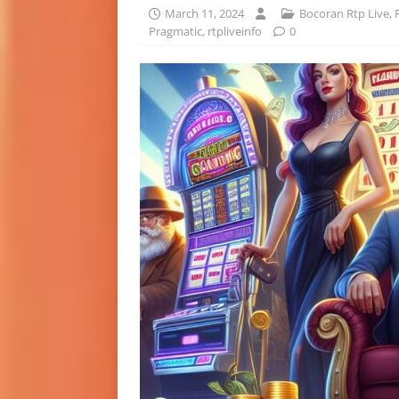
March 11, 2024
Bocoran Rtp Live
,
Pragmatic
,
rtpliveinfo
0