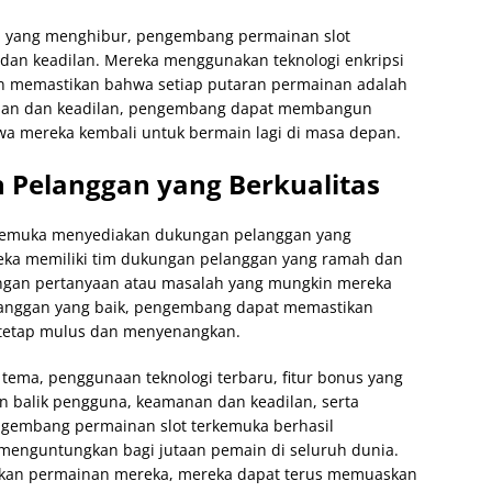
 yang menghibur, pengembang permainan slot
an keadilan. Mereka menggunakan teknologi enkripsi
n memastikan bahwa setiap putaran permainan adalah
anan dan keadilan, pengembang dapat membangun
 mereka kembali untuk bermain lagi di masa depan.
Pelanggan yang Berkualitas
rkemuka menyediakan dukungan pelanggan yang
reka memiliki tim dukungan pelanggan yang ramah dan
ngan pertanyaan atau masalah yang mungkin mereka
langgan yang baik, pengembang dapat memastikan
tetap mulus dan menyenangkan.
ema, penggunaan teknologi terbaru, fitur bonus yang
 balik pengguna, keamanan dan keadilan, serta
ngembang permainan slot terkemuka berhasil
enguntungkan bagi jutaan pemain di seluruh dunia.
kan permainan mereka, mereka dapat terus memuaskan