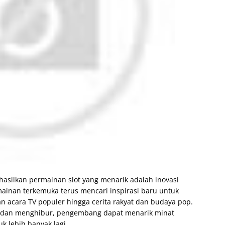
hasilkan permainan slot yang menarik adalah inovasi
inan terkemuka terus mencari inspirasi baru untuk
n acara TV populer hingga cerita rakyat dan budaya pop.
 dan menghibur, pengembang dapat menarik minat
 lebih banyak lagi.