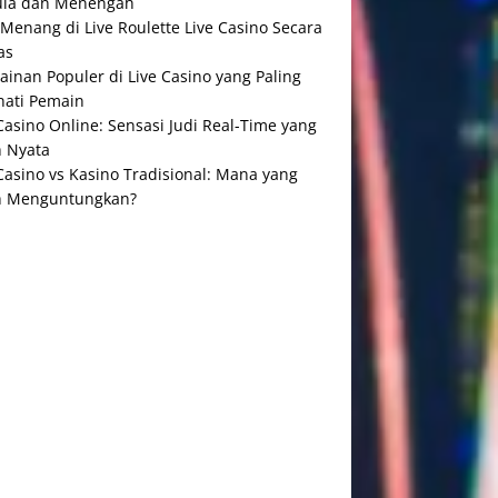
la dan Menengah
Menang di Live Roulette Live Casino Secara
as
inan Populer di Live Casino yang Paling
nati Pemain
Casino Online: Sensasi Judi Real-Time yang
h Nyata
Casino vs Kasino Tradisional: Mana yang
h Menguntungkan?